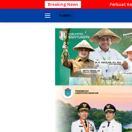
Langsung
Breaking News
Perkuat Keamanan Desa, Babinsa Ko
ke
konten
Indeks