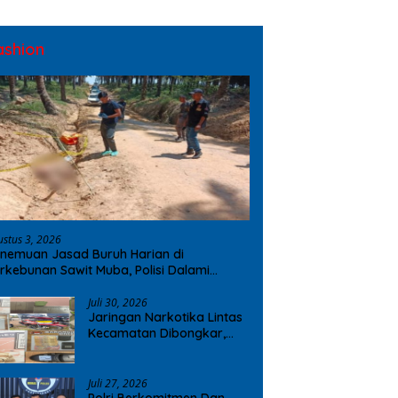
ashion
ustus 3, 2026
nemuan Jasad Buruh Harian di
rkebunan Sawit Muba, Polisi Dalami
ugaan Penyebab Kematian
Juli 30, 2026
Jaringan Narkotika Lintas
Kecamatan Dibongkar,
Polres OKI Amankan Sabu
dan Ekstasi
Juli 27, 2026
Polri Berkomitmen Dan