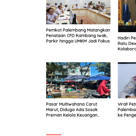
Pemkot Palembang Matangkan
Penataan CFD Kambang Iwak,
Hadiri P
Parkir hingga UMKM Jadi Fokus
Ratu De
Kolabora
Pemban
Pasar Multiwahana Carut
Viral! Pe
Marut, Diduga Ada Sosok
Palemba
Preman Kelola Keuangan
ke Penge
Bekerjasama Dengan Oknum
Palemba
Polpp Palembang