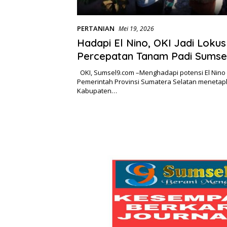
PERTANIAN
Mei 19, 2026
Hadapi El Nino, OKI Jadi Loku
Percepatan Tanam Padi Sumsel
111 Ribu Hektare
OKI, Sumsel9.com –Menghadapi potensi El Nino
Pemerintah Provinsi Sumatera Selatan meneta
Kabupaten…