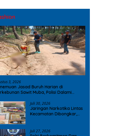
ashion
ustus 3, 2026
nemuan Jasad Buruh Harian di
rkebunan Sawit Muba, Polisi Dalami
ugaan Penyebab Kematian
Juli 30, 2026
Jaringan Narkotika Lintas
Kecamatan Dibongkar,
Polres OKI Amankan Sabu
dan Ekstasi
Juli 27, 2026
Polri Berkomitmen Dan