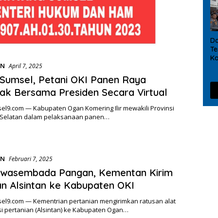
D
Te
Ka
AN
April 7, 2025
Ma
So
 Sumsel, Petani OKI Panen Raya
ak Bersama Presiden Secara Virtual
el9.com — Kabupaten Ogan Komering Ilir mewakili Provinsi
Selatan dalam pelaksanaan panen…
AN
Februari 7, 2025
 Swasembada Pangan, Kementan Kirim
n Alsintan ke Kabupaten OKI
el9.com — Kementrian pertanian mengirimkan ratusan alat
i pertanian (Alsintan) ke Kabupaten Ogan…