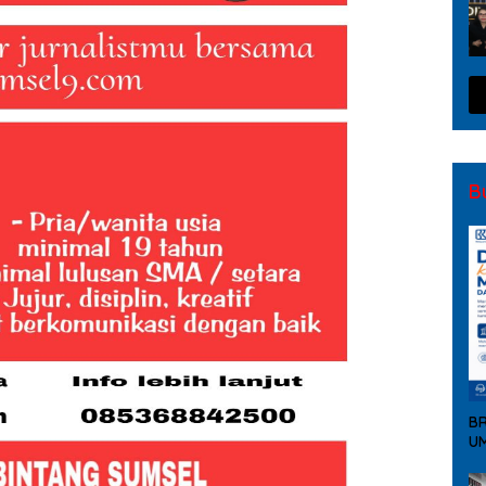
B
BR
UM