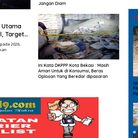
Jangan Diam
F
s Utama
, Target
 pada 2026,
pkan
Ini Kata DKPPP Kota Bekasi : Masih
Aman Untuk di Konsumsi, Beras
Oplosan Yang Beredar dipasaran
Ag
Pe
Pe
D