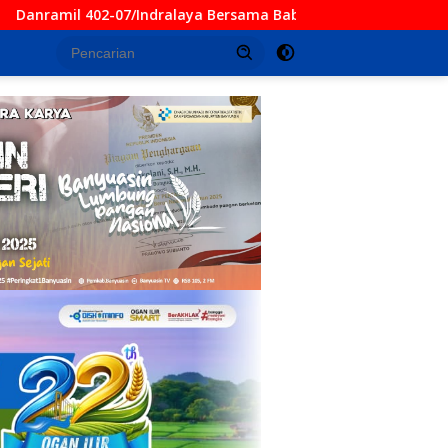
aya Bersama Babinsa Berjibaku Padamkan Karhutla di Desa Pul