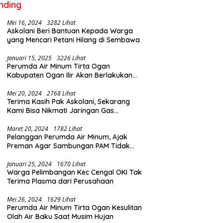
nding
Mei 16, 2024
3282 Lihat
Askolani Beri Bantuan Kepada Warga
yang Mencari Petani Hilang di Sembawa
Januari 15, 2025
3226 Lihat
Perumda Air Minum Tirta Ogan
Kabupaten Ogan Ilir Akan Berlakukan
Penyesuaian Tarif Air Februari Ini
s OKI Gelar Forum
Lewat Program CSR, PT Prime
P
Mei 20, 2024
2768 Lihat
ltasi Publik, Tampung
Agri Resources Perbaiki Jalan
B
Terima Kasih Pak Askolani, Sekarang
kan untuk Tingkatkan
Penghubung di Mesuji,
0
Kami Bisa Nikmati Jaringan Gas
yanan Masyarakat
Permudah Mobilitas Warga
A
Langsung ke Rumah
T
Maret 20, 2024
1782 Lihat
Pelanggan Perumda Air Minum, Ajak
Preman Agar Sambungan PAM Tidak
Putus
Januari 25, 2024
1670 Lihat
Warga Pelimbangan Kec Cengal OKI Tak
Terima Plasma dari Perusahaan
Mei 26, 2024
1629 Lihat
Perumda Air Minum Tirta Ogan Kesulitan
Olah Air Baku Saat Musim Hujan