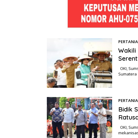
PERTANI
Wakili
Serent
OKI, Sums
Sumatera 
PERTANI
Bidik
Ratusa
OKI, Sums
mekanisas