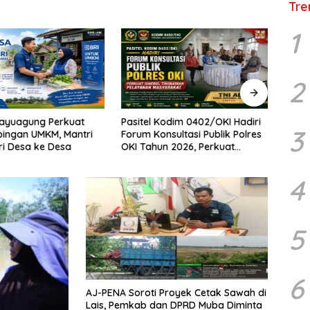
Tre
1
2
Kayuagung Perkuat
Pasitel Kodim 0402/OKI Hadiri
Polre
3
ingan UMKM, Mantri
Forum Konsultasi Publik Polres
Konsu
ri Desa ke Desa
OKI Tahun 2026, Perkuat
Masu
Sinergi Tingkatkan Pelayanan
Pela
Masyarakat
4
5
6
AJ-PENA Soroti Proyek Cetak Sawah di
Lais, Pemkab dan DPRD Muba Diminta