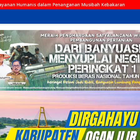
enanganan Musibah Kebakaran
Danramil 402-07/Indral