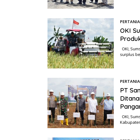
PERTANI
OKI Su
Produk
OKI, Sums
surplus b
PERTANI
PT Sa
Ditan
Panga
OKI, Sums
Kabupaten