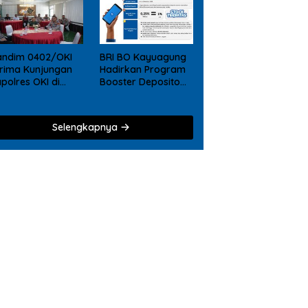
andim 0402/OKI
BRI BO Kayuagung
rima Kunjungan
Hadirkan Program
polres OKI di
Booster Deposito
kodim, Perkuat
2026, Nikmati
liditas TNI – Polri
Reward Tambahan
bagi Nasabah
Selengkapnya
Deposito Digital