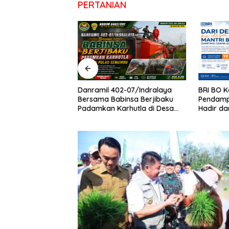
PERTANIAN
 Polres OKI
Danramil 402-07/Indralaya
BRI BO 
elayanan Humanis
Bersama Babinsa Berjibaku
Pendamp
nganan Musibah
Padamkan Karhutla di Desa
Hadir da
Pulau Semambu