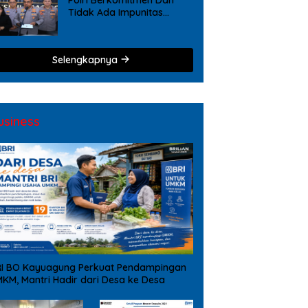
Tidak Ada Impunitas
Terhadap Pelanggaran
Tindak Pidana Narkoba
Selengkapnya
usiness
I BO Kayuagung Perkuat Pendampingan
KM, Mantri Hadir dari Desa ke Desa