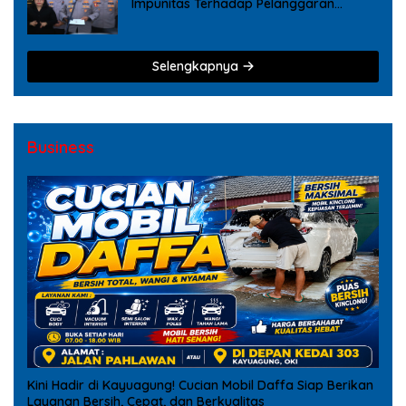
Impunitas Terhadap Pelanggaran
Tindak Pidana Narkoba
Selengkapnya
Business
Kini Hadir di Kayuagung! Cucian Mobil Daffa Siap Berikan
Layanan Bersih, Cepat, dan Berkualitas