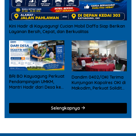
Kini Hadir di Kayuagung! Cucian Mobil Daffa Siap Berikan
Layanan Bersih, Cepat, dan Berkualitas
BRI BO Kayuagung Perkuat
Dandim 0402/OKI Terima
Pendampingan UMKM,
Kunjungan Kapolres OKI di
Mantri Hadir dari Desa ke
Makodim, Perkuat Soliditas
Desa
TNI – Polri
Selengkapnya