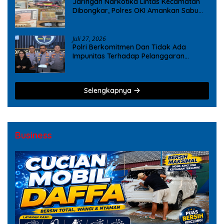
Jaringan Narkotika Lintas Kecamatan
Dibongkar, Polres OKI Amankan Sabu
dan Ekstasi
Juli 27, 2026
Polri Berkomitmen Dan Tidak Ada
Impunitas Terhadap Pelanggaran
Tindak Pidana Narkoba
Selengkapnya
Business