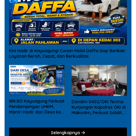
Kini Hadir di Kayuagung! Cucian Mobil Daffa Siap Berikan
Layanan Bersih, Cepat, dan Berkualitas
BRI BO Kayuagung Perkuat
Dandim 0402/OKI Terima
Pendampingan UMKM,
Kunjungan Kapolres OKI di
Mantri Hadir dari Desa ke
Makodim, Perkuat Soliditas
Desa
TNI – Polri
Selengkapnya