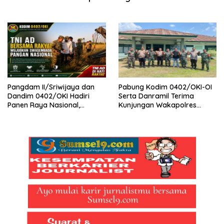
Pangdam II/Sriwijaya dan
Pabung Kodim 0402/OKI-OI
Dandim 0402/OKI Hadiri
Serta Danramil Terima
Panen Raya Nasional,
Kunjungan Wakapolres
Prabowo: TNI Harus Selalu
Ogan Ilir di Indralaya
Bersama Rakyat