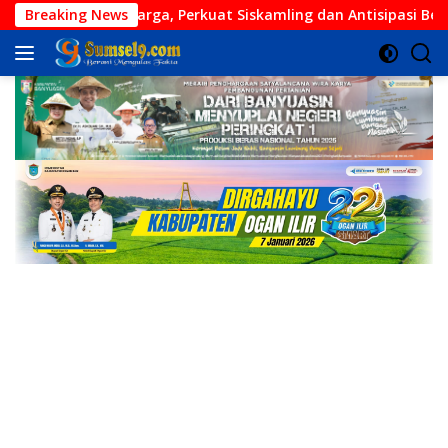
Langsung
rsama Warga, Perkuat Siskamling dan Antisipasi Bencana
Breaking News
ke
konten