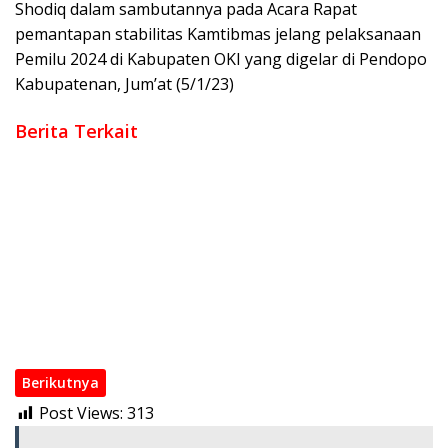
Shodiq dalam sambutannya pada Acara Rapat
pemantapan stabilitas Kamtibmas jelang pelaksanaan
Pemilu 2024 di Kabupaten OKI yang digelar di Pendopo
Kabupatenan, Jum’at (5/1/23)
Berita Terkait
Bawaslu Provinsi Sumatera Selatan Selar Rapat Pleno
KPU OKI Gelar Pengundian Nomor Urut CAKADA
KPU OKI Tetapkan 577.241 DPT Pilkada 2024
Paslon Muchendi Dan Supriyanto (MURI) Daftar KPU OKI Hari
Terakhir, Di Diusung Sepuluh Parpol
KPU OKI, Terima Pendaftaran Paslon HM. Djakfar Shodiq Dan
Abdi Yanto (JADI) Di Hari Ke Dua
Paslon JADI Pertama Daftar di KPU OKI, Target Menang
Berikutnya
Post Views:
313