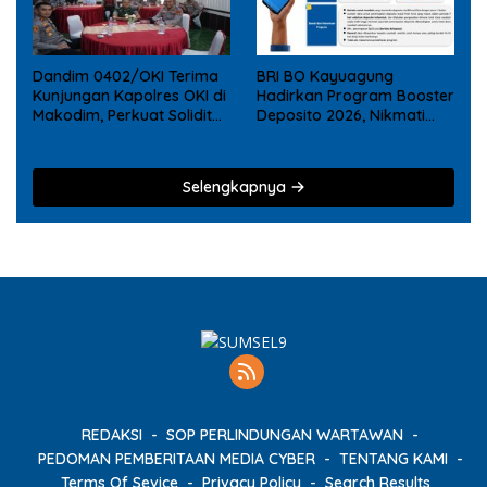
Dandim 0402/OKI Terima
BRI BO Kayuagung
Kunjungan Kapolres OKI di
Hadirkan Program Booster
Makodim, Perkuat Soliditas
Deposito 2026, Nikmati
TNI – Polri
Reward Tambahan bagi
Nasabah Deposito Digital
Selengkapnya
REDAKSI
SOP PERLINDUNGAN WARTAWAN
PEDOMAN PEMBERITAAN MEDIA CYBER
TENTANG KAMI
Terms Of Sevice
Privacy Policy
Search Results