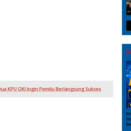
pat Pleno
ADA
ar KPU OKI Hari Terakhir, Di Diusung Sepuluh Parpol
rima Pendaftaran Paslon HM. Djakfar Shodiq Dan Abdi Yanto (JADI) Di Hari Ke Dua
B
rget Menang
Dua KPU OKI Ingin Pemilu Berlangsung Sukses
Ki
Si
Be