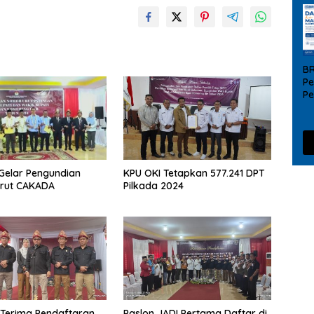
B
Pe
P
UM
da
Gelar Pengundian
KPU OKI Tetapkan 577.241 DPT
rut CAKADA
Pilkada 2024
 Terima Pendaftaran
Paslon JADI Pertama Daftar di