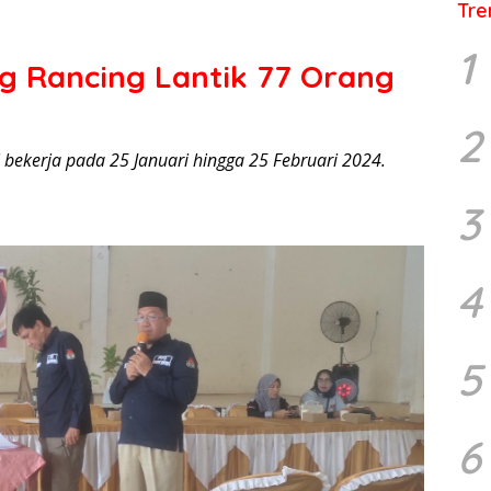
Tre
1
g Rancing Lantik 77 Orang
2
 bekerja pada 25 Januari hingga 25 Februari 2024.
3
4
5
6