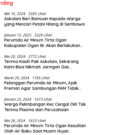
nding
Mei 16, 2024
3285 Lihat
Askolani Beri Bantuan Kepada Warga
yang Mencari Petani Hilang di Sembawa
Januari 15, 2025
3229 Lihat
Perumda Air Minum Tirta Ogan
Kabupaten Ogan Ilir Akan Berlakukan
Penyesuaian Tarif Air Februari Ini
Mei 20, 2024
2772 Lihat
Terima Kasih Pak Askolani, Sekarang
Kami Bisa Nikmati Jaringan Gas
Langsung ke Rumah
Maret 20, 2024
1785 Lihat
Pelanggan Perumda Air Minum, Ajak
Preman Agar Sambungan PAM Tidak
Putus
Januari 25, 2024
1673 Lihat
Warga Pelimbangan Kec Cengal OKI Tak
Terima Plasma dari Perusahaan
Mei 26, 2024
1633 Lihat
Perumda Air Minum Tirta Ogan Kesulitan
Olah Air Baku Saat Musim Hujan