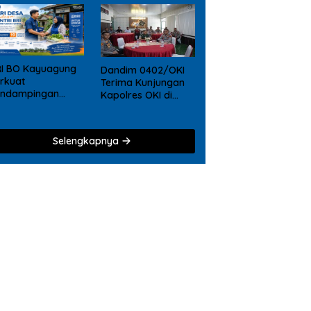
RI BO Kayuagung
Dandim 0402/OKI
rkuat
Terima Kunjungan
endampingan
Kapolres OKI di
KM, Mantri Hadir
Makodim, Perkuat
ri Desa ke Desa
Soliditas TNI – Polri
Selengkapnya