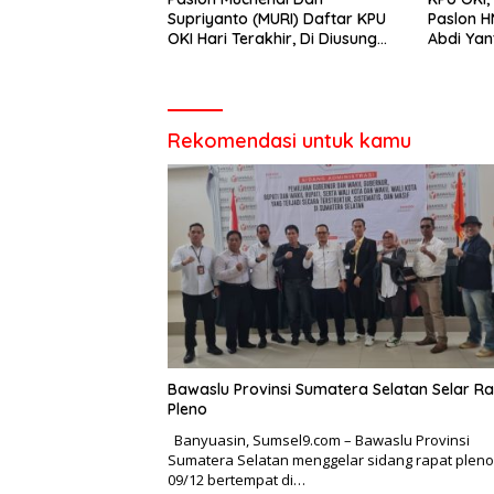
Supriyanto (MURI) Daftar KPU
Paslon HM. Djakfar Shodiq Dan
OKI Hari Terakhir, Di Diusung
Abdi Yant
Sepuluh Parpol
Dua
Rekomendasi untuk kamu
Bawaslu Provinsi Sumatera Selatan Selar R
Pleno
Banyuasin, Sumsel9.com – Bawaslu Provinsi
Sumatera Selatan menggelar sidang rapat pleno
09/12 bertempat di…