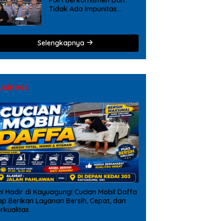
Tidak Ada Impunitas
Terhadap Pelanggaran
Tindak Pidana Narkoba
Selengkapnya
usiness
ni Hadir di Kayuagung! Cucian Mobil Daffa
ap Berikan Layanan Bersih, Cepat, dan
rkualitas