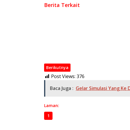
Berita Terkait
Bawaslu Provinsi Sumatera Selatan Selar Ra
KPU OKI Gelar Pengundian Nomor Urut CAK
KPU OKI Tetapkan 577.241 DPT Pilkada 2024
Paslon Muchendi Dan Supriyanto (MURI) Daft
KPU OKI, Te
Paslon JADI Pertama Daftar di KPU OKI, Ta
Berikutnya
Post Views:
376
Baca Juga :
Gelar Simulasi Yang Ke 
Laman:
1
2
3
4