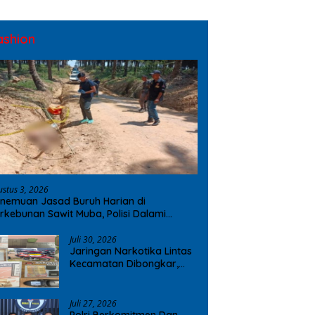
ashion
ustus 3, 2026
nemuan Jasad Buruh Harian di
rkebunan Sawit Muba, Polisi Dalami
ugaan Penyebab Kematian
Juli 30, 2026
Jaringan Narkotika Lintas
Kecamatan Dibongkar,
Polres OKI Amankan Sabu
dan Ekstasi
Juli 27, 2026
Polri Berkomitmen Dan