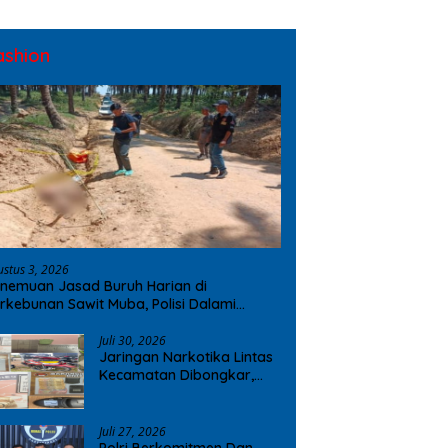
ashion
ustus 3, 2026
nemuan Jasad Buruh Harian di
rkebunan Sawit Muba, Polisi Dalami
ugaan Penyebab Kematian
Juli 30, 2026
Jaringan Narkotika Lintas
Kecamatan Dibongkar,
Polres OKI Amankan Sabu
dan Ekstasi
Juli 27, 2026
Polri Berkomitmen Dan