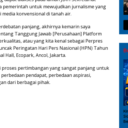
ya pemerintah untuk mewujudkan jurnalisme yang
i media konvensional di tanah air.
perdebatan panjang, akhirnya kemarin saya
entang Tanggung Jawab [Perusahaan] Platform
rkualitas, atau yang kita kenal sebagai Perpres
 Puncak Peringatan Hari Pers Nasional (HPN) Tahun
B
l Hall, Ecopark, Ancol, Jakarta.
ui proses pertimbangan yang sangat panjang untuk
i perbedaan pendapat, perbedaan aspirasi,
an dari berbagai pihak.
Lantik 7.972 PPPK, Terbanyak dan Tercepat di Indonesia
siden di Istana Negara
Ki
Si
i Sepuluh Pejabat Eselon II Resmi Dilaporkan KASN
Be
ibahas TAPD