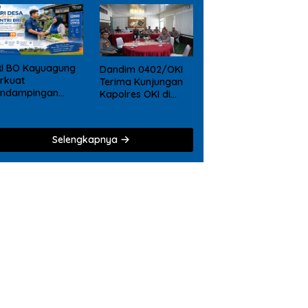
RI BO Kayuagung
Dandim 0402/OKI
rkuat
Terima Kunjungan
endampingan
Kapolres OKI di
KM, Mantri Hadir
Makodim, Perkuat
ri Desa ke Desa
Soliditas TNI – Polri
Selengkapnya