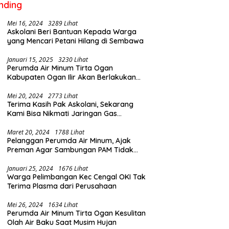
nding
Mei 16, 2024
3289 Lihat
Askolani Beri Bantuan Kepada Warga
yang Mencari Petani Hilang di Sembawa
Januari 15, 2025
3230 Lihat
Perumda Air Minum Tirta Ogan
Kabupaten Ogan Ilir Akan Berlakukan
Penyesuaian Tarif Air Februari Ini
Mei 20, 2024
2773 Lihat
Terima Kasih Pak Askolani, Sekarang
Kami Bisa Nikmati Jaringan Gas
Langsung ke Rumah
Maret 20, 2024
1788 Lihat
Pelanggan Perumda Air Minum, Ajak
Preman Agar Sambungan PAM Tidak
Putus
Januari 25, 2024
1676 Lihat
Warga Pelimbangan Kec Cengal OKI Tak
Terima Plasma dari Perusahaan
Mei 26, 2024
1634 Lihat
Perumda Air Minum Tirta Ogan Kesulitan
Olah Air Baku Saat Musim Hujan