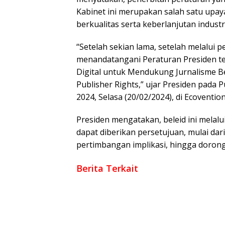
Kabinet ini merupakan salah satu upa
berkualitas serta keberlanjutan industr
“Setelah sekian lama, setelah melalui 
menandatangani Peraturan Presiden t
Digital untuk Mendukung Jurnalisme Be
Publisher Rights,” ujar Presiden pada
2024, Selasa (20/02/2024), di Ecoventiona
Presiden mengatakan, beleid ini melal
dapat diberikan persetujuan, mulai dar
pertimbangan implikasi, hingga dorong
Berita Terkait
Mendapat Apresiasi Dari Kepala BKN Karena 
Pelantikan Serentak,Kepala Daerah oleh Pre
Sarat Politisasi Pilkada 2024, Uji Kompetens
THR ASN Bakal Cair Pekan Ini, TKK Masih D