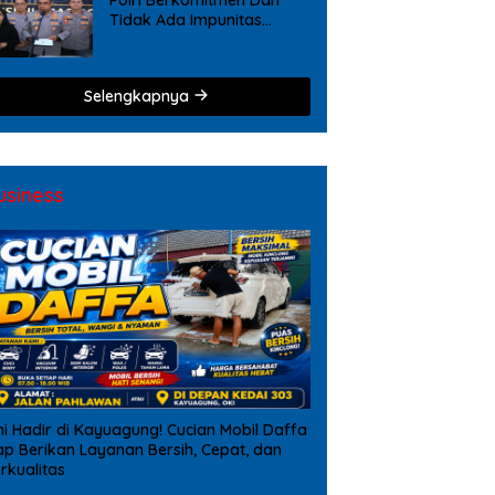
Tidak Ada Impunitas
Terhadap Pelanggaran
Tindak Pidana Narkoba
Selengkapnya
usiness
ni Hadir di Kayuagung! Cucian Mobil Daffa
ap Berikan Layanan Bersih, Cepat, dan
rkualitas