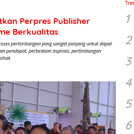
Tre
1
tkan Perpres Publisher
me Berkualitas
2
proses pertimbangan yang sangat panjang untuk dapat
aan pendapat, perbedaan aspirasi, pertimbangan
3
pihak
4
5
6