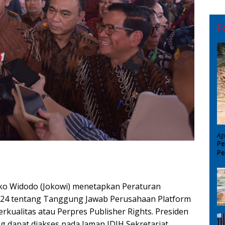
F
Ag
Pe
Pe
D
oko Widodo (Jokowi) menetapkan Peraturan
024 tentang Tanggung Jawab Perusahaan Platform
rkualitas atau Perpres Publisher Rights. Presiden
 dapat diakses pada laman JDIH Sekretariat