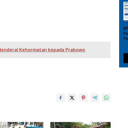
Imigrasi Jakarta Utara
Serahkan SK PPPK Oleh Pj Walikota Bekasi
B
Pe
P
UM
da
t Jenderal Kehormatan kepada Prabowo