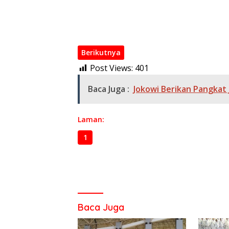
Paspor Elektronik Polikarbonat Tersedia Di 
550 Tenaga Pendidik Honorer Diangkat dan 
Berikutnya
Post Views:
401
Baca Juga :
Jokowi Berikan Pangka
Laman:
1
2
3
4
Baca Juga