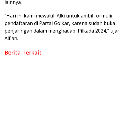
lainnya.
“Hari ini kami mewakili Alki untuk ambil formulir
pendaftaran di Partai Golkar, karena sudah buka
penjaringan dalam menghadapi Pilkada 2024,” ujar
Alfian.
Berita Terkait
Kontestasi Sudah Usai Mari Bergerak Bersama Membangun
Kota Bekasi
Majelis Hakim MK Tidak Menerima Terhadap Gugatan Yang
Dimasukan Paslon 02 Slamet-Alfi
DPC PDI Perjuangan Banyuasin, Peringati HUT Ke-52
Dani – Romli Golkar Solid Menangkan di Pilkada Kabupaten
Bekasi
Di Duga Dua ASN Pemkab OKI Ikut Di Acara Kongres PAN Di
Jakarta
DPD PKS OKI Resmi Usung Muchendi Mahzareki-Supriyanto Di
Pilkada 2024