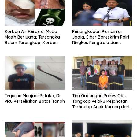
Korban Air Keras di Muba
Penangkapan Pemain di
Masih Berjuang: Tersangka
Jogja, Siber Bareskrim Polri
Belum Terungkap, Korban
Ringkus Pengelola dan
Minta APH Percepat
Operator Jaringan Website
Penanganan
Judi Online Internasi
Teguran Menjadi Petaka, Di
Tim Gabungan Polres OKI,
Picu Perselisihan Batas Tanah
Tangkap Pelaku Kejahatan
Terhadap Anak Kurang dari
24 Jam