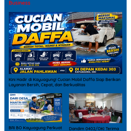
Business
Kini Hadir di Kayuagung! Cucian Mobil Daffa Siap Berikan
Layanan Bersih, Cepat, dan Berkualitas
BRI BO Kayuagung Perkuat
Dandim 0402/OKI Terima