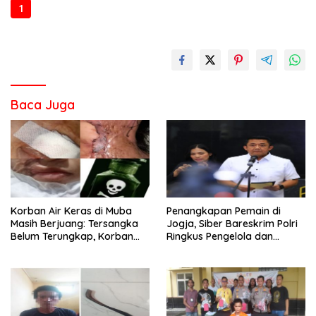
1
2
3
Baca Juga
Korban Air Keras di Muba
Penangkapan Pemain di
Masih Berjuang: Tersangka
Jogja, Siber Bareskrim Polri
Belum Terungkap, Korban
Ringkus Pengelola dan
Minta APH Percepat
Operator Jaringan Website
Penanganan
Judi Online Internasi