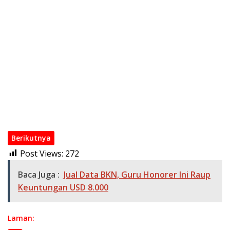
Penangkapan Pemain di Jogja, Siber Bareskrim Polri Ringkus
Pengelola dan Operator Jaringan Website Judi Online
Internasi
Teguran Menjadi Petaka, Di Picu Perselisihan Batas Tanah
Tim Gabungan Polres OKI, Tangkap Pelaku Kejahatan
Terhadap Anak Kurang dari 24 Jam
Duel maut di kebun PT Hindoli keluang, Perihal Parkir Nyawa
Melayang
Tim Inafis Satreskrim Polres OKI Berhasil Ungkap Identitas
Mayat Tak Dikenal Serigeni Baru
Berikutnya
Post Views:
272
Baca Juga :
Jual Data BKN, Guru Honorer Ini Raup
Keuntungan USD 8.000
Laman: