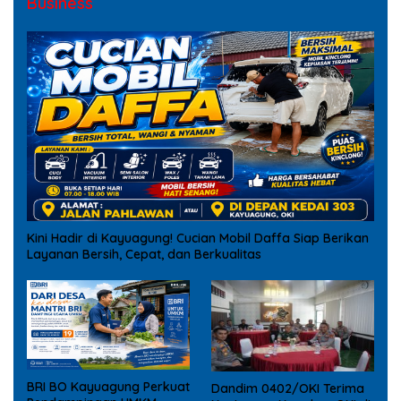
Business
Kini Hadir di Kayuagung! Cucian Mobil Daffa Siap Berikan
Layanan Bersih, Cepat, dan Berkualitas
BRI BO Kayuagung Perkuat
Dandim 0402/OKI Terima