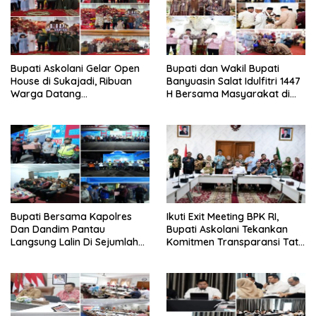
‎Bupati Askolani Gelar Open
‎Bupati dan Wakil Bupati
House di Sukajadi, Ribuan
Banyuasin Salat Idulfitri 1447
Warga Datang
H Bersama Masyarakat di
Bersilaturahmi
Masjid Agung Al-Amir
‎Bupati Bersama Kapolres
Ikuti Exit Meeting BPK RI,
Dan Dandim Pantau
Bupati Askolani Tekankan
Langsung Lalin Di Sejumlah
Komitmen Transparansi Tata
Titik Strategis
Kelola Keuangan Banyuasin