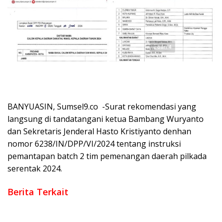
BANYUASIN, Sumsel9.co -Surat rekomendasi yang
langsung di tandatangani ketua Bambang Wuryanto
dan Sekretaris Jenderal Hasto Kristiyanto denhan
nomor 6238/IN/DPP/VI/2024 tentang instruksi
pemantapan batch 2 tim pemenangan daerah pilkada
serentak 2024.
Berita Terkait
‎Bupati Askolani Gelar Open House di Sukajadi, Ribuan Warga
Datang Bersilaturahmi