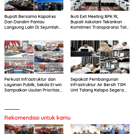
‎Bupati Bersama Kapolres
Ikuti Exit Meeting BPK RI,
Dan Dandim Pantau
Bupati Askolani Tekankan
Langsung Lalin Di Sejumlah
Komitmen Transparansi Tata
Titik Strategis
Kelola Keuangan Banyuasin
Perkuat Infrastruktur dan
Sepakat! Pembangunan
Layanan Publik, Sekda Erwin
Infrastruktur Air Bersih TSM
Sampaikan Usulan Prioritas
Unit Talang Kelapa Segera
BKBK 2026 ke Provinsi
Dilakukan
Rekomendasi untuk kamu