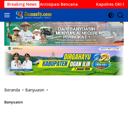
Langsung
ing dan Antisipasi Bencana
Breaking News
Kapolres OKI Pimpin Apel S
ke
konten
Beranda
Banyuasin
Banyuasin