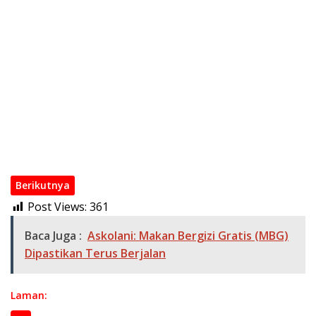
‎Bupati dan Wakil Bupati Banyuasin Salat Idulfitri 1447 H
Bersama Masyarakat di Masjid Agung Al-Amir
‎Bupati Bersama Kapolres Dan Dandim Pantau Langsung Lalin
Di Sejumlah Titik Strategis
Ikuti Exit Meeting BPK RI, Bupati Askolani Tekankan Komitmen
Transparansi Tata Kelola Keuangan Banyuasin
Perkuat Infrastruktur dan Layanan Publik, Sekda Erwin
Sampaikan Usulan Prioritas BKBK 2026 ke Provinsi
Sepakat! Pembangunan Infrastruktur Air Bersih TSM Unit
Talang Kelapa Segera Dilakukan
Berikutnya
Post Views:
361
Baca Juga :
Askolani: Makan Bergizi Gratis (MBG)
Dipastikan Terus Berjalan
Laman: