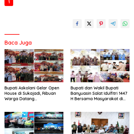
1
2
3
4
Baca Juga
‎Bupati Askolani Gelar Open
‎Bupati dan Wakil Bupati
House di Sukajadi, Ribuan
Banyuasin Salat Idulfitri 1447
Warga Datang
H Bersama Masyarakat di
Bersilaturahmi
Masjid Agung Al-Amir