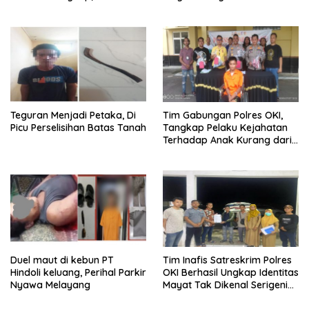
Minta APH Percepat
Operator Jaringan Website
Penanganan
Judi Online Internasi
Teguran Menjadi Petaka, Di
Tim Gabungan Polres OKI,
Picu Perselisihan Batas Tanah
Tangkap Pelaku Kejahatan
Terhadap Anak Kurang dari
24 Jam
Duel maut di kebun PT
Tim Inafis Satreskrim Polres
Hindoli keluang, Perihal Parkir
OKI Berhasil Ungkap Identitas
Nyawa Melayang
Mayat Tak Dikenal Serigeni
Baru