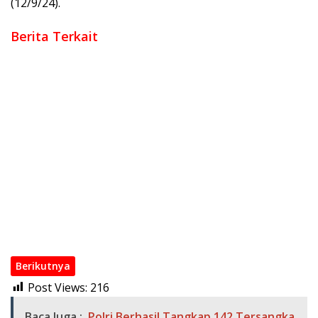
(12/9/24).
Berita Terkait
Korban Air Keras di Muba Masih Berjuang: Tersangka Belum
Terungkap, Korban Minta APH Percepat Penanganan
Penangkapan Pemain di Jogja, Siber Bareskrim Polri Ringkus
Pengelola dan Operator Jaringan Website Judi Online
Internasi
Teguran Menjadi Petaka, Di Picu Perselisihan Batas Tanah
Tim Gabungan Polres OKI, Tangkap Pelaku Kejahatan
Terhadap Anak Kurang dari 24 Jam
Duel maut di kebun PT Hindoli keluang, Perihal Parkir Nyawa
Melayang
Tim Inafis Satreskrim Polres OKI Berhasil Ungkap Identitas
Mayat Tak Dikenal Serigeni Baru
Berikutnya
Post Views:
216
Baca Juga :
Polri Berhasil Tangkap 142 Tersangka