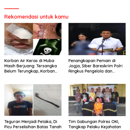
Rekomendasi untuk kamu
Korban Air Keras di Muba
Penangkapan Pemain di
Masih Berjuang: Tersangka
Jogja, Siber Bareskrim Polri
Belum Terungkap, Korban
Ringkus Pengelola dan
Minta APH Percepat
Operator Jaringan Website
Penanganan
Judi Online Internasi
Teguran Menjadi Petaka, Di
Tim Gabungan Polres OKI,
Picu Perselisihan Batas Tanah
Tangkap Pelaku Kejahatan