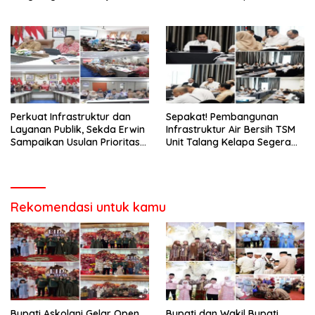
Titik Strategis
Kelola Keuangan Banyuasin
Perkuat Infrastruktur dan
Sepakat! Pembangunan
Layanan Publik, Sekda Erwin
Infrastruktur Air Bersih TSM
Sampaikan Usulan Prioritas
Unit Talang Kelapa Segera
BKBK 2026 ke Provinsi
Dilakukan
Rekomendasi untuk kamu
‎Bupati Askolani Gelar Open
‎Bupati dan Wakil Bupati