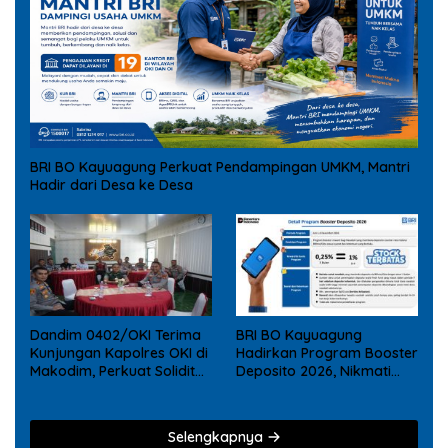
BRI BO Kayuagung Perkuat Pendampingan UMKM, Mantri
Hadir dari Desa ke Desa
Dandim 0402/OKI Terima
BRI BO Kayuagung
Kunjungan Kapolres OKI di
Hadirkan Program Booster
Makodim, Perkuat Soliditas
Deposito 2026, Nikmati
TNI – Polri
Reward Tambahan bagi
Nasabah Deposito Digital
Selengkapnya