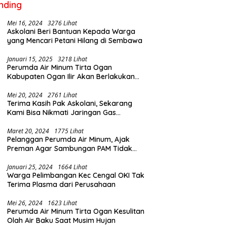
nding
Mei 16, 2024
3276 Lihat
Askolani Beri Bantuan Kepada Warga
yang Mencari Petani Hilang di Sembawa
Januari 15, 2025
3218 Lihat
Perumda Air Minum Tirta Ogan
Kabupaten Ogan Ilir Akan Berlakukan
Penyesuaian Tarif Air Februari Ini
Mei 20, 2024
2761 Lihat
Terima Kasih Pak Askolani, Sekarang
Kami Bisa Nikmati Jaringan Gas
Langsung ke Rumah
Maret 20, 2024
1775 Lihat
Pelanggan Perumda Air Minum, Ajak
Preman Agar Sambungan PAM Tidak
Putus
Januari 25, 2024
1664 Lihat
Warga Pelimbangan Kec Cengal OKI Tak
Terima Plasma dari Perusahaan
Mei 26, 2024
1623 Lihat
Perumda Air Minum Tirta Ogan Kesulitan
Olah Air Baku Saat Musim Hujan