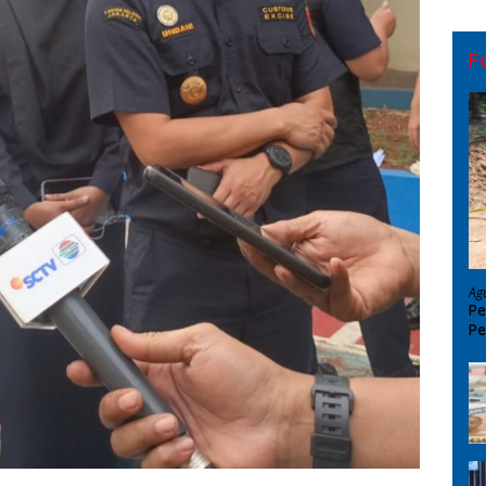
F
Ag
Pe
Pe
D