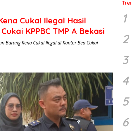
Tre
1
na Cukai Ilegal Hasil
 Cukai KPPBC TMP A Bekasi
2
 Barang Kena Cukai Ilegal di Kantor Bea Cukai
3
4
5
6