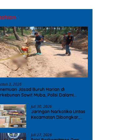
ashion
ustus 3, 2026
nemuan Jasad Buruh Harian di
rkebunan Sawit Muba, Polisi Dalami
ugaan Penyebab Kematian
Juli 30, 2026
Jaringan Narkotika Lintas
Kecamatan Dibongkar,
Polres OKI Amankan Sabu
dan Ekstasi
Juli 27, 2026
Polri Berkomitmen Dan