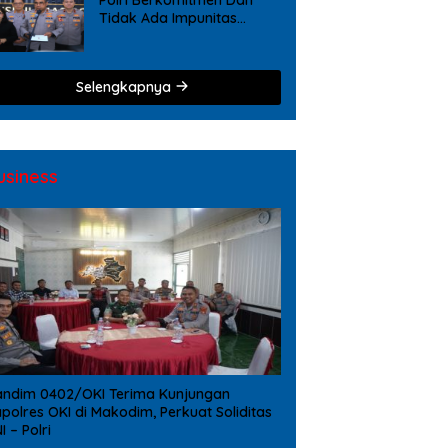
Tidak Ada Impunitas
Terhadap Pelanggaran
Tindak Pidana Narkoba
Selengkapnya
usiness
ndim 0402/OKI Terima Kunjungan
polres OKI di Makodim, Perkuat Soliditas
I – Polri