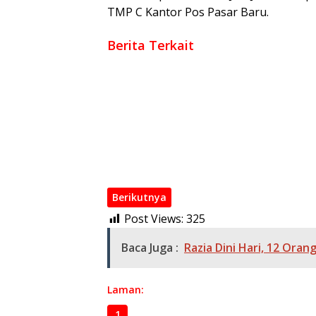
TMP C Kantor Pos Pasar Baru.
Berita Terkait
Penemuan Jasad Buruh Harian di Perkebuna
Jaringan Narkotika Lintas Kecamatan Dibon
Polri Berkomitmen Dan Tidak Ada Impunita
Implementasi Polri Presisi, Sinergi Polda S
Kurang dari 24 Jam, Polres OKI Tangkap Pe
Tegaskan Keamanan Wilayah, Polda Sumsel
Berikutnya
Post Views:
325
Baca Juga :
Razia Dini Hari, 12 Ora
Laman:
1
2
3