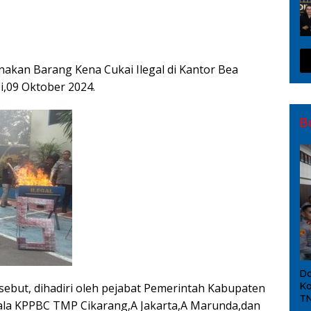
kan Barang Kena Cukai Ilegal di Kantor Bea
i,09 Oktober 2024.
B
Da
Ka
ebut, dihadiri oleh pejabat Pemerintah Kabupaten
TN
pala KPPBC TMP Cikarang,A Jakarta,A Marunda,dan