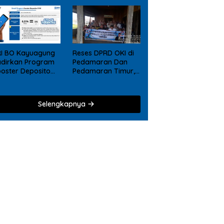
RI BO Kayuagung
Reses DPRD OKI di
dirkan Program
Pedamaran Dan
oster Deposito
Pedamaran Timur,
26, Nikmati
Mujarokib Janji
eward Tambahan
Akan
agi Nasabah
Memperjuangkan
Selengkapnya
posito Digital
Usulan Masyarakat