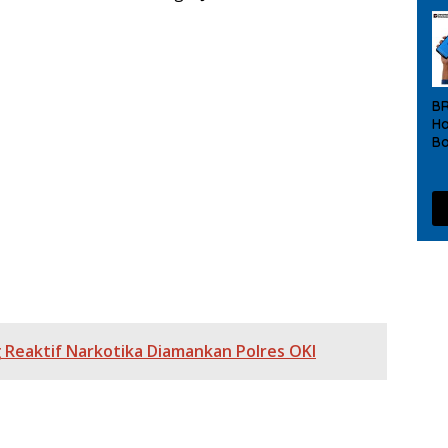
n Sawit Muba, Polisi Dalami Dugaan Penyebab Kematian
B
gkar, Polres OKI Amankan Sabu dan Ekstasi
Ha
Bo
s Terhadap Pelanggaran Tindak Pidana Narkoba
20
umsel dan Forkopimda Amankan 1,28 Juta Liter BBM Ilegal
R
b
laku Penganiayaan Maut di Air Sugihan
De
 Tangkap Tersangka Curas di Sungai Menang
ng Reaktif Narkotika Diamankan Polres OKI