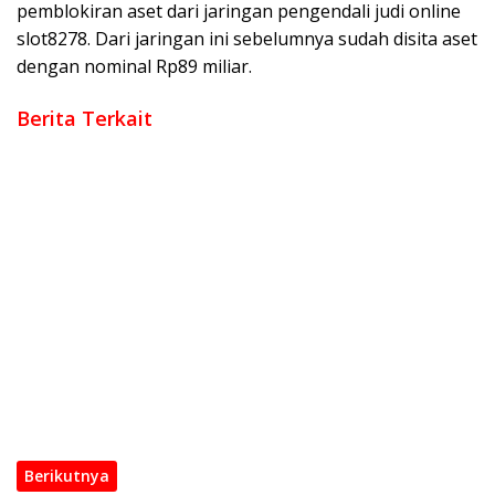
pemblokiran aset dari jaringan pengendali judi online
slot8278. Dari jaringan ini sebelumnya sudah disita aset
dengan nominal Rp89 miliar.
Berita Terkait
Korban Air Keras di Muba Masih Berjuang: Tersangka Belum
Terungkap, Korban Minta APH Percepat Penanganan
Penangkapan Pemain di Jogja, Siber Bareskrim Polri Ringkus
Pengelola dan Operator Jaringan Website Judi Online
Internasi
Teguran Menjadi Petaka, Di Picu Perselisihan Batas Tanah
Tim Gabungan Polres OKI, Tangkap Pelaku Kejahatan
Terhadap Anak Kurang dari 24 Jam
Duel maut di kebun PT Hindoli keluang, Perihal Parkir Nyawa
Melayang
Tim Inafis Satreskrim Polres OKI Berhasil Ungkap Identitas
Mayat Tak Dikenal Serigeni Baru
Berikutnya