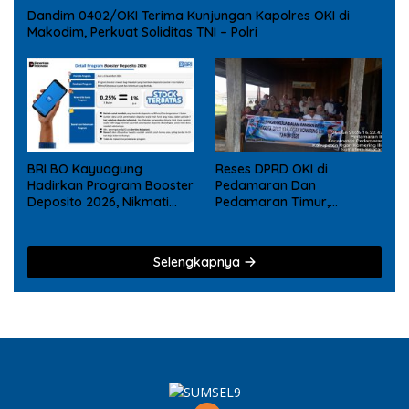
Dandim 0402/OKI Terima Kunjungan Kapolres OKI di
Makodim, Perkuat Soliditas TNI – Polri
BRI BO Kayuagung
Reses DPRD OKI di
Hadirkan Program Booster
Pedamaran Dan
Deposito 2026, Nikmati
Pedamaran Timur,
Reward Tambahan bagi
Mujarokib Janji Akan
Nasabah Deposito Digital
Memperjuangkan Usulan
Masyarakat
Selengkapnya