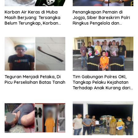
Korban Air Keras di Muba
Penangkapan Pemain di
Masih Berjuang: Tersangka
Jogja, Siber Bareskrim Polri
Belum Terungkap, Korban
Ringkus Pengelola dan
Minta APH Percepat
Operator Jaringan Website
Penanganan
Judi Online Internasi
Teguran Menjadi Petaka, Di
Tim Gabungan Polres OKI,
Picu Perselisihan Batas Tanah
Tangkap Pelaku Kejahatan
Terhadap Anak Kurang dari
24 Jam