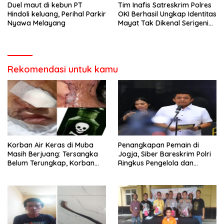
Duel maut di kebun PT
Tim Inafis Satreskrim Polres
Hindoli keluang, Perihal Parkir
OKI Berhasil Ungkap Identitas
Nyawa Melayang
Mayat Tak Dikenal Serigeni
Baru
Rekomendasi untuk kamu
Korban Air Keras di Muba
Penangkapan Pemain di
Masih Berjuang: Tersangka
Jogja, Siber Bareskrim Polri
Belum Terungkap, Korban
Ringkus Pengelola dan
Minta APH Percepat
Operator Jaringan Website
Penanganan
Judi Online Internasi