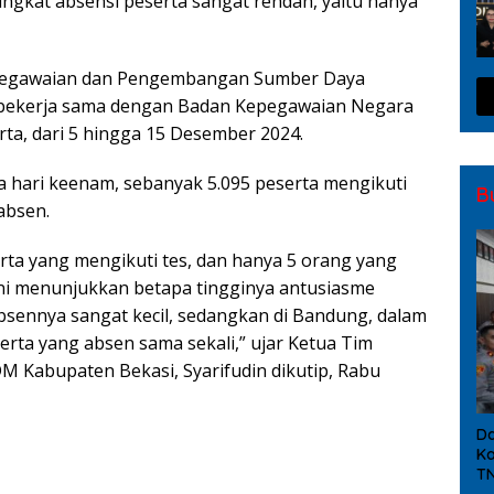
ingkat absensi peserta sangat rendah, yaitu hanya
epegawaian dan Pengembangan Sumber Daya
bekerja sama dengan Badan Kepegawaian Negara
karta, dari 5 hingga 15 Desember 2024.
a hari keenam, sebanyak 5.095 peserta mengikuti
B
absen.
rta yang mengikuti tes, dan hanya 5 orang yang
. Ini menunjukkan betapa tingginya antusiasme
h absennya sangat kecil, sedangkan di Bandung, dalam
serta yang absen sama sekali,” ujar Ketua Tim
Kabupaten Bekasi, Syarifudin dikutip, Rabu
Da
Ka
TN
limalang Pendanaan dari Berbagai Sumber, Bukan Hanya