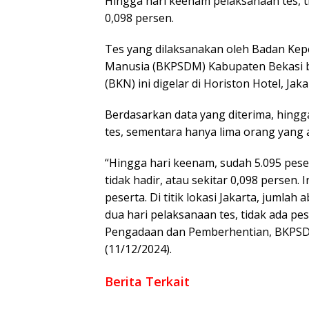
Hingga hari keenam pelaksanaan tes, t
0,098 persen.
Tes yang dilaksanakan oleh Badan K
Manusia (BKPSDM) Kabupaten Bekasi 
(BKN) ini digelar di Horiston Hotel, Ja
Berdasarkan data yang diterima, hingg
tes, sementara hanya lima orang yang 
“Hingga hari keenam, sudah 5.095 pese
tidak hadir, atau sekitar 0,098 persen
peserta. Di titik lokasi Jakarta, jumla
dua hari pelaksanaan tes, tidak ada pe
Pengadaan dan Pemberhentian, BKPSDM 
(11/12/2024).
Berita Terkait
Pemkot Bekasi : Memastikan Wisata Air Ka