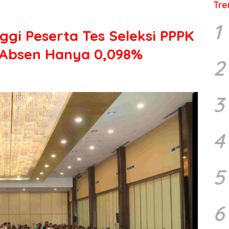
Tre
1
gi Peserta Tes Seleksi PPPK
 Absen Hanya 0,098%
2
3
4
5
6