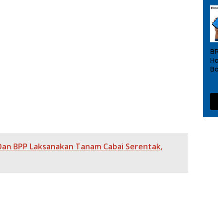
ya Bumi Berakhir Damai, Semua Pihak Legowo,
i Pasar Rp 539 Juta
B
Ha
n Pelatihan Bumdes
Bo
an Pengelolaan Bumdes Di Desa Ulak Jermun, Camat SP
20
R
b
De
Dan BPP Laksanakan Tanam Cabai Serentak,