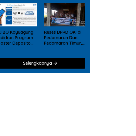
RI BO Kayuagung
Reses DPRD OKI di
dirkan Program
Pedamaran Dan
oster Deposito
Pedamaran Timur,
26, Nikmati
Mujarokib Janji
eward Tambahan
Akan
agi Nasabah
Memperjuangkan
Selengkapnya
posito Digital
Usulan Masyarakat