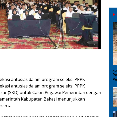
F
Ag
Pe
kasi antusias dalam program seleksi PPPK
Pe
D
kasi antusias dalam program seleksi PPPK
asar (SKD) untuk Calon Pegawai Pemerintah dengan
n Pemerintah Kabupaten Bekasi menunjukkan
eserta.