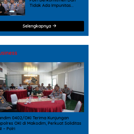
Tidak Ada Impunitas
Terhadap Pelanggaran
Tindak Pidana Narkoba
Selengkapnya
usiness
ndim 0402/OKI Terima Kunjungan
polres OKI di Makodim, Perkuat Soliditas
I – Polri