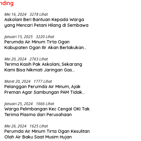
nding
Mei 16, 2024
3278 Lihat
Askolani Beri Bantuan Kepada Warga
yang Mencari Petani Hilang di Sembawa
Januari 15, 2025
3220 Lihat
Perumda Air Minum Tirta Ogan
Kabupaten Ogan Ilir Akan Berlakukan
Penyesuaian Tarif Air Februari Ini
Mei 20, 2024
2763 Lihat
Terima Kasih Pak Askolani, Sekarang
Kami Bisa Nikmati Jaringan Gas
Langsung ke Rumah
Maret 20, 2024
1777 Lihat
Pelanggan Perumda Air Minum, Ajak
Preman Agar Sambungan PAM Tidak
Putus
Januari 25, 2024
1666 Lihat
Warga Pelimbangan Kec Cengal OKI Tak
Terima Plasma dari Perusahaan
Mei 26, 2024
1625 Lihat
Perumda Air Minum Tirta Ogan Kesulitan
Olah Air Baku Saat Musim Hujan