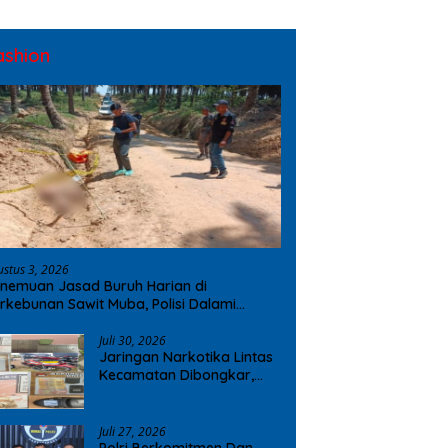
ashion
ustus 3, 2026
nemuan Jasad Buruh Harian di
rkebunan Sawit Muba, Polisi Dalami
ugaan Penyebab Kematian
Juli 30, 2026
Jaringan Narkotika Lintas
Kecamatan Dibongkar,
Polres OKI Amankan Sabu
dan Ekstasi
Juli 27, 2026
Polri Berkomitmen Dan