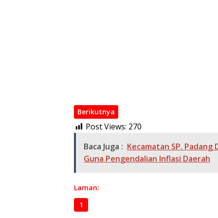
APBD
Mas Joe : Kasus Penganiayaan Kades Caha
Terimakasih Pemkab OKI
Pendampingan Kejari OKI Dongkrak Retribus
Brida, Jaring Inovasi Daerah Lewat SINOKI
Kecamatan SP Padang Gelar Sosialisasi Da
Gelar Sosialisasi dan Pelatihan Peningkat
Padang: Memahami Pengelolaan Bumdes
Berikutnya
Post Views:
270
Baca Juga :
Kecamatan SP. Padang 
Guna Pengendalian Inflasi Daerah
Laman:
1
2
3