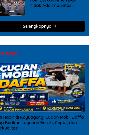
Tidak Ada Impunitas
Terhadap Pelanggaran
Tindak Pidana Narkoba
Selengkapnya
usiness
ni Hadir di Kayuagung! Cucian Mobil Daffa
ap Berikan Layanan Bersih, Cepat, dan
rkualitas