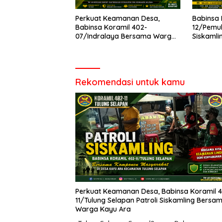
Perkuat Keamanan Desa,
Babinsa 
Babinsa Koramil 402-
12/Pemul
07/Indralaya Bersama Warga
Siskaml
Aktifkan Siskamling dan Patroli
Perkuat
Terpadu
dan Cega
Rekomendasi untuk kamu
Perkuat Keamanan Desa, Babinsa Koramil 
11/Tulung Selapan Patroli Siskamling Bersa
Warga Kayu Ara