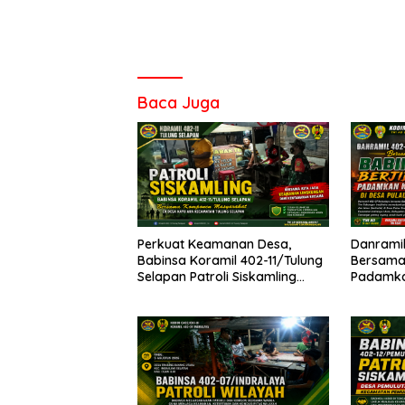
Baca Juga
Perkuat Keamanan Desa,
Danramil
Babinsa Koramil 402-11/Tulung
Bersama 
Selapan Patroli Siskamling
Padamkan
Bersama Warga Kayu Ara
Pulau S