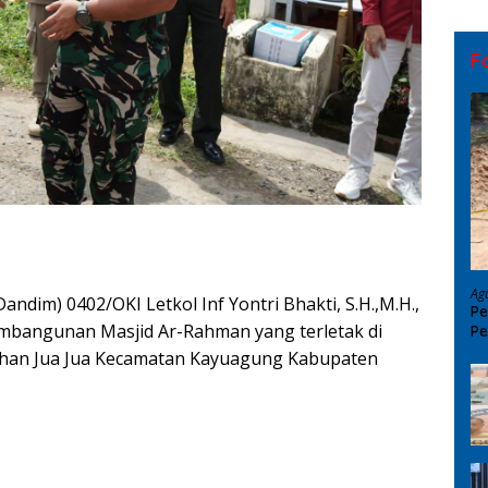
F
Ag
dim) 0402/OKI Letkol Inf Yontri Bhakti, S.H.,M.H.,
Pe
mbangunan Masjid Ar-Rahman yang terletak di
Pe
D
ahan Jua Jua Kecamatan Kayuagung Kabupaten
02-11/Tulung Selapan Patroli Siskamling Bersama Warga