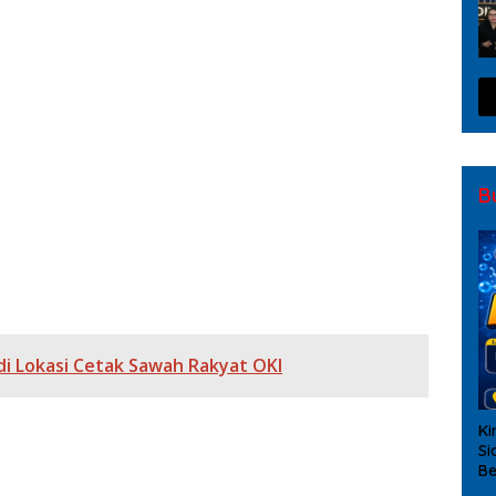
sa Berjibaku Padamkan Karhutla di Desa Pulau Semambu
asi Publik Polres OKI Tahun 2026, Perkuat Sinergi
02-07/Indralaya Bersama Warga Aktifkan Siskamling
 Siskamling Bersama Warga, Perkuat Keamanan
B
sil Padamkan Karhutla di Lempuing, Setengah Hektare
di Lokasi Cetak Sawah Rakyat OKI
Ki
Si
Be