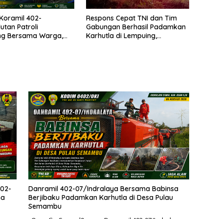
Koramil 402-
Respons Cepat TNI dan Tim
utan Patroli
Gabungan Berhasil Padamkan
ing Bersama Warga,
Karhutla di Lempuing,
 Keamanan Lingkungan
Setengah Hektare Lahan
h Karhutla
Terselamatkan
402-
Danramil 402-07/Indralaya Bersama Babinsa
ma
Berjibaku Padamkan Karhutla di Desa Pulau
Semambu