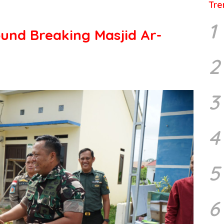
Tre
1
nd Breaking Masjid Ar-
2
3
4
5
6