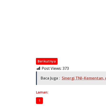
Danramil 402-07/Indralaya Bersama Babin
Pasitel Kodim 0402/OKI Hadiri Forum Konsult
Tingkatkan Pelayanan Masyarakat
Perkuat Keamanan Desa, Babinsa Koramil 4
dan Patroli Terpadu
Babinsa Koramil 402-12/Pemulutan Patroli
Lingkungan dan Cegah Karhutla
Respons Cepat TNI dan Tim Gabungan Berha
Lahan Terselamatkan
Berikutnya
Post Views:
373
Baca Juga :
Sinergi TNI–Kementan, 
Laman:
1
2
3
4