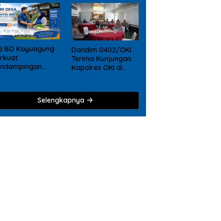
RI BO Kayuagung
Dandim 0402/OKI
rkuat
Terima Kunjungan
endampingan
Kapolres OKI di
KM, Mantri Hadir
Makodim, Perkuat
ri Desa ke Desa
Soliditas TNI – Polri
Selengkapnya