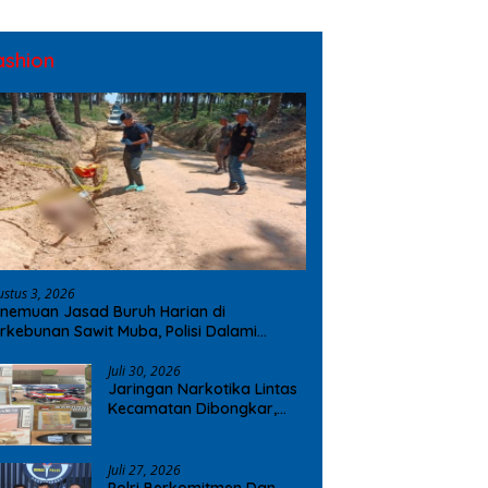
ashion
ustus 3, 2026
nemuan Jasad Buruh Harian di
rkebunan Sawit Muba, Polisi Dalami
ugaan Penyebab Kematian
Juli 30, 2026
Jaringan Narkotika Lintas
Kecamatan Dibongkar,
Polres OKI Amankan Sabu
dan Ekstasi
Juli 27, 2026
Polri Berkomitmen Dan