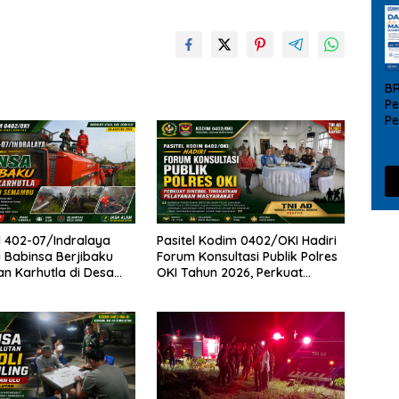
B
Pe
P
UM
da
 402-07/Indralaya
Pasitel Kodim 0402/OKI Hadiri
Babinsa Berjibaku
Forum Konsultasi Publik Polres
 Karhutla di Desa
OKI Tahun 2026, Perkuat
emambu
Sinergi Tingkatkan Pelayanan
Masyarakat