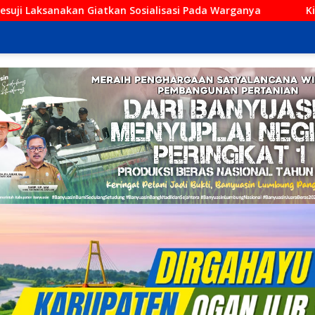
sialisasi Pada Warganya
Kini Hadir di Kayuagung! Cucia