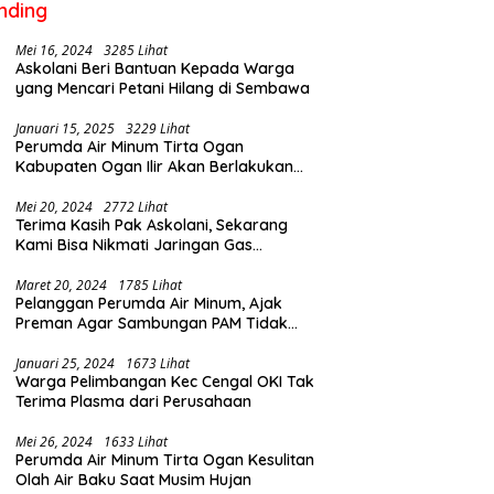
nding
Mei 16, 2024
3285 Lihat
Askolani Beri Bantuan Kepada Warga
yang Mencari Petani Hilang di Sembawa
Januari 15, 2025
3229 Lihat
Perumda Air Minum Tirta Ogan
Kabupaten Ogan Ilir Akan Berlakukan
Penyesuaian Tarif Air Februari Ini
Mei 20, 2024
2772 Lihat
Terima Kasih Pak Askolani, Sekarang
Kami Bisa Nikmati Jaringan Gas
Langsung ke Rumah
Maret 20, 2024
1785 Lihat
Pelanggan Perumda Air Minum, Ajak
Preman Agar Sambungan PAM Tidak
Putus
Januari 25, 2024
1673 Lihat
Warga Pelimbangan Kec Cengal OKI Tak
Terima Plasma dari Perusahaan
Mei 26, 2024
1633 Lihat
Perumda Air Minum Tirta Ogan Kesulitan
Olah Air Baku Saat Musim Hujan