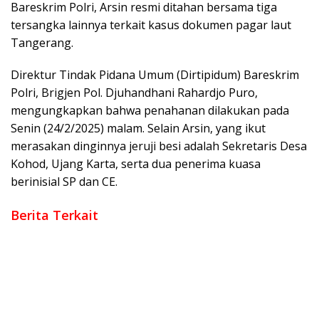
Bareskrim Polri, Arsin resmi ditahan bersama tiga
tersangka lainnya terkait kasus dokumen pagar laut
Tangerang.
Direktur Tindak Pidana Umum (Dirtipidum) Bareskrim
Polri, Brigjen Pol. Djuhandhani Rahardjo Puro,
mengungkapkan bahwa penahanan dilakukan pada
Senin (24/2/2025) malam. Selain Arsin, yang ikut
merasakan dinginnya jeruji besi adalah Sekretaris Desa
Kohod, Ujang Karta, serta dua penerima kuasa
berinisial SP dan CE.
Berita Terkait
Korban Air Keras di Muba Masih Berjuang: Tersangka Belum
Terungkap, Korban Minta APH Percepat Penanganan
Penangkapan Pemain di Jogja, Siber Bareskrim Polri Ringkus
Pengelola dan Operator Jaringan Website Judi Online
Internasi
Teguran Menjadi Petaka, Di Picu Perselisihan Batas Tanah