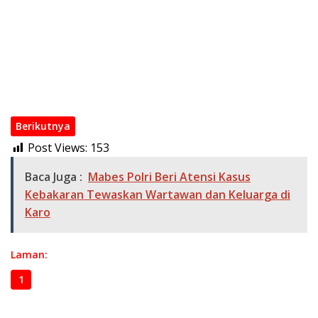
Tim Gabungan Polres OKI, Tangkap Pelaku Kejahatan
Terhadap Anak Kurang dari 24 Jam
Duel maut di kebun PT Hindoli keluang, Perihal Parkir Nyawa
Melayang
Tim Inafis Satreskrim Polres OKI Berhasil Ungkap Identitas
Mayat Tak Dikenal Serigeni Baru
Berikutnya
Post Views:
153
Baca Juga :
Mabes Polri Beri Atensi Kasus
Kebakaran Tewaskan Wartawan dan Keluarga di
Karo
Laman:
1
2
3