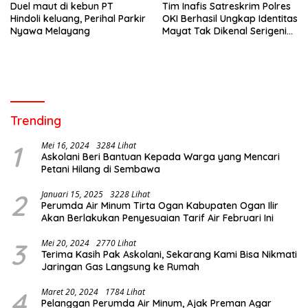
Duel maut di kebun PT
Tim Inafis Satreskrim Polres
Hindoli keluang, Perihal Parkir
OKI Berhasil Ungkap Identitas
Nyawa Melayang
Mayat Tak Dikenal Serigeni
Baru
Trending
1
Mei 16, 2024
3284 Lihat
Askolani Beri Bantuan Kepada Warga yang Mencari
Petani Hilang di Sembawa
2
Januari 15, 2025
3228 Lihat
Perumda Air Minum Tirta Ogan Kabupaten Ogan Ilir
Akan Berlakukan Penyesuaian Tarif Air Februari Ini
3
Mei 20, 2024
2770 Lihat
Terima Kasih Pak Askolani, Sekarang Kami Bisa Nikmati
Jaringan Gas Langsung ke Rumah
4
Maret 20, 2024
1784 Lihat
Pelanggan Perumda Air Minum, Ajak Preman Agar