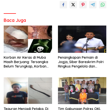
Baca Juga
Korban Air Keras di Muba
Penangkapan Pemain di
Masih Berjuang: Tersangka
Jogja, Siber Bareskrim Polri
Belum Terungkap, Korban
Ringkus Pengelola dan
Minta APH Percepat
Operator Jaringan Website
Penanganan
Judi Online Internasi
Teguran Menjadi Petaka, Di
Tim Gabungan Polres OKI,