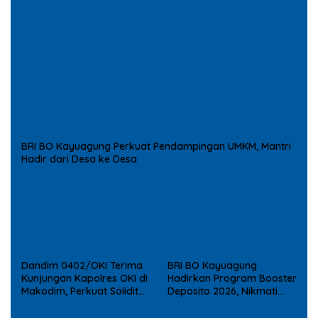
BRI BO Kayuagung Perkuat Pendampingan UMKM, Mantri
Hadir dari Desa ke Desa
Dandim 0402/OKI Terima
BRI BO Kayuagung
Kunjungan Kapolres OKI di
Hadirkan Program Booster
Makodim, Perkuat Soliditas
Deposito 2026, Nikmati
TNI – Polri
Reward Tambahan bagi
Nasabah Deposito Digital