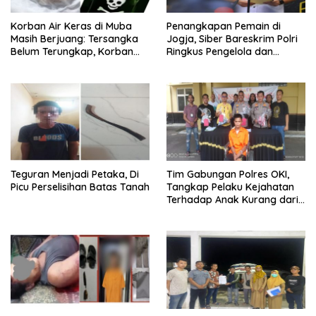
Korban Air Keras di Muba
Penangkapan Pemain di
Masih Berjuang: Tersangka
Jogja, Siber Bareskrim Polri
Belum Terungkap, Korban
Ringkus Pengelola dan
Minta APH Percepat
Operator Jaringan Website
Penanganan
Judi Online Internasi
Teguran Menjadi Petaka, Di
Tim Gabungan Polres OKI,
Picu Perselisihan Batas Tanah
Tangkap Pelaku Kejahatan
Terhadap Anak Kurang dari
24 Jam