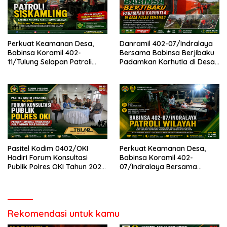
Perkuat Keamanan Desa,
Danramil 402-07/Indralaya
Babinsa Koramil 402-
Bersama Babinsa Berjibaku
11/Tulung Selapan Patroli
Padamkan Karhutla di Desa
Siskamling Bersama Warga
Pulau Semambu
Kayu Ara
Pasitel Kodim 0402/OKI
Perkuat Keamanan Desa,
Hadiri Forum Konsultasi
Babinsa Koramil 402-
Publik Polres OKI Tahun 2026,
07/Indralaya Bersama
Perkuat Sinergi Tingkatkan
Warga Aktifkan Siskamling
Pelayanan Masyarakat
dan Patroli Terpadu
Rekomendasi untuk kamu