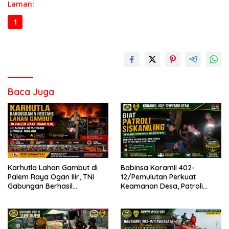
Laman:
1
2
3
Baca Juga
Karhutla Lahan Gambut di
Babinsa Koramil 402-
Palem Raya Ogan Ilir, TNI
12/Pemulutan Perkuat
Gabungan Berhasil
Keamanan Desa, Patroli
Padamkan Api, Berjibaku
Siskamling Sekaligus
hingga Malam
Sosialisasikan Pencegahan
Karhutla