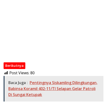
Patroli Siskamling Sekaligus Sosialisasikan Pencegahan
Karhutla
Perkuat Keamanan Desa, Babinsa Koramil 402-11/Tulung
Selapan Patroli Siskamling Bersama Warga Kayu Ara
Danramil 402-07/Indralaya Bersama Babinsa Berjibaku
Padamkan Karhutla di Desa Pulau Semambu
Pasitel Kodim 0402/OKI Hadiri Forum Konsultasi Publik Polres
OKI Tahun 2026, Perkuat Sinergi Tingkatkan Pelayanan
Masyarakat
Perkuat Keamanan Desa, Babinsa Koramil 402-07/Indralaya
Bersama Warga Aktifkan Siskamling dan Patroli Terpadu
Berikutnya
Post Views:
80
Baca Juga :
Pentingnya Siskamling Dilingkungan,
Babinsa Koramil 402-11/Tl Selapan Gelar Patroli
Di Sungai Ketupak