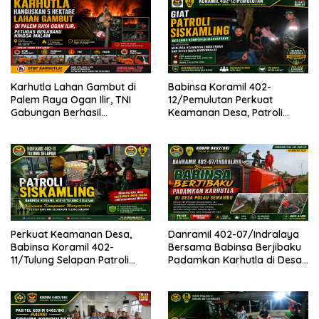
Karhutla Lahan Gambut di
Babinsa Koramil 402-
Palem Raya Ogan Ilir, TNI
12/Pemulutan Perkuat
Gabungan Berhasil
Keamanan Desa, Patroli
Padamkan Api, Berjibaku
Siskamling Sekaligus
hingga Malam
Sosialisasikan Pencegahan
Karhutla
Perkuat Keamanan Desa,
Danramil 402-07/Indralaya
Babinsa Koramil 402-
Bersama Babinsa Berjibaku
11/Tulung Selapan Patroli
Padamkan Karhutla di Desa
Siskamling Bersama Warga
Pulau Semambu
Kayu Ara