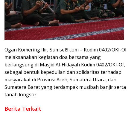
Ogan Komering Ilir, Sumsel9.com – Kodim 0402/OKI-OI
melaksanakan kegiatan doa bersama yang
berlangsung di Masjid Al-Hidayah Kodim 0402/OKI-OI,
sebagai bentuk kepedulian dan solidaritas terhadap
masyarakat di Provinsi Aceh, Sumatera Utara, dan
Sumatera Barat yang terdampak musibah banjir serta
tanah longsor.
Berita Terkait
Karhutla Lahan Gambut di Palem Raya Ogan Ilir, TNI
Gabungan Berhasil Padamkan Api, Berjibaku hingga Malam
Babinsa Koramil 402-12/Pemulutan Perkuat Keamanan Desa,