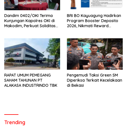
Dandim 0402/OKI Terima
BRI BO Kayuagung Hadirkan
Kunjungan Kapolres OKI di
Program Booster Deposito
Makodim, Perkuat Soliditas
2026, Nikmati Reward
TNI – Polri
Tambahan bagi Nasabah
Deposito Digital
RAPAT UMUM PEMEGANG
Pengemudi Taksi Green SM
SAHAM TAHUNAN PT
Diperiksa Terkait Kecelakaan
ALAKASA INDUSTRINDO TBK
di Bekasi
Trending