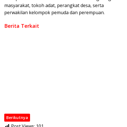
masyarakat, tokoh adat, perangkat desa, serta
perwakilan kelompok pemuda dan perempuan.
Berita Terkait
Kini Hadir di Kayuagung! Cucian Mobil Daffa Siap Berikan
Layanan Bersih, Cepat, dan Berkualitas
BRI BO Kayuagung Perkuat Pendampingan UMKM, Mantri
Hadir dari Desa ke Desa
Dandim 0402/OKI Terima Kunjungan Kapolres OKI di
Makodim, Perkuat Soliditas TNI – Polri
BRI BO Kayuagung Hadirkan Program Booster Deposito 2026,
Nikmati Reward Tambahan bagi Nasabah Deposito Digital
RAPAT UMUM PEMEGANG SAHAM TAHUNAN PT ALAKASA
INDUSTRINDO TBK
Pengemudi Taksi Green SM Diperiksa Terkait Kecelakaan di
Bekasi
Berikutnya
Post Views:
101