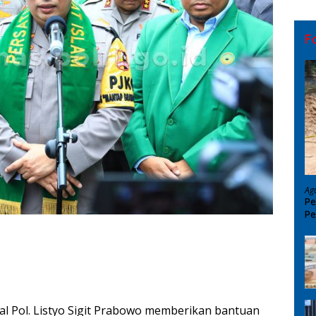
F
Ag
Pe
Pe
D
al Pol. Listyo Sigit Prabowo memberikan bantuan