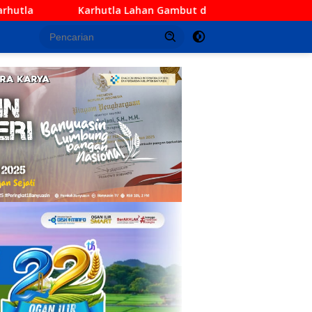
an Gambut di Palem Raya Ogan Ilir, TNI Gabungan Berhasil Pad