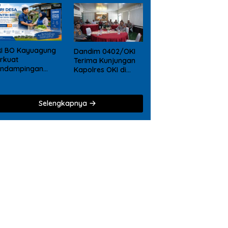
RI BO Kayuagung
Dandim 0402/OKI
rkuat
Terima Kunjungan
endampingan
Kapolres OKI di
KM, Mantri Hadir
Makodim, Perkuat
ri Desa ke Desa
Soliditas TNI – Polri
Selengkapnya