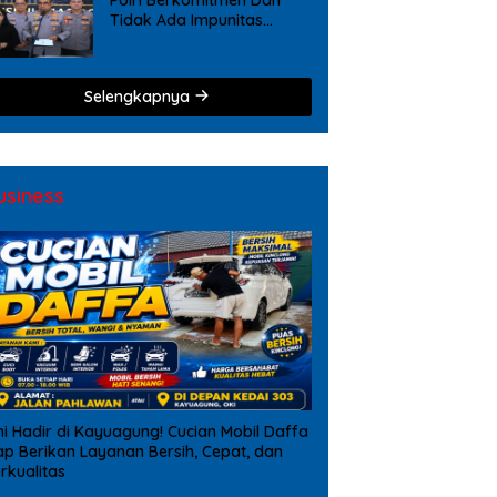
Tidak Ada Impunitas
Terhadap Pelanggaran
Tindak Pidana Narkoba
Selengkapnya
usiness
ni Hadir di Kayuagung! Cucian Mobil Daffa
ap Berikan Layanan Bersih, Cepat, dan
rkualitas