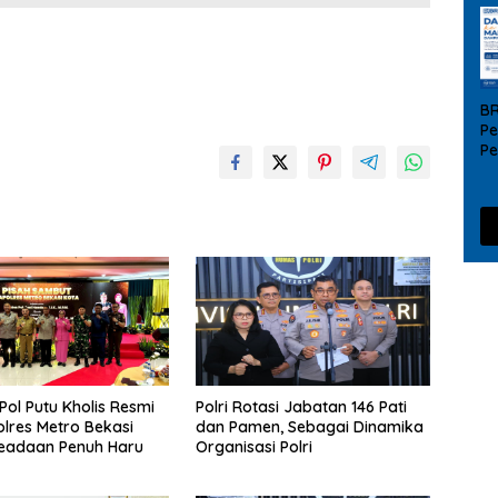
B
Pe
P
UM
da
ol Putu Kholis Resmi
Polri Rotasi Jabatan 146 Pati
olres Metro Bekasi
dan Pamen, Sebagai Dinamika
eadaan Penuh Haru
Organisasi Polri