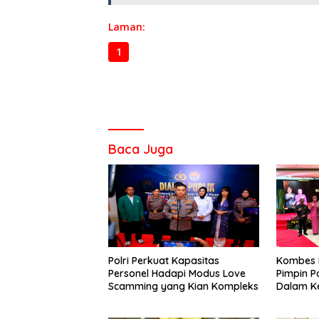
Laman:
1
2
3
Baca Juga
Polri Perkuat Kapasitas
Kombes P
Personel Hadapi Modus Love
Pimpin P
Scamming yang Kian Kompleks
Dalam K