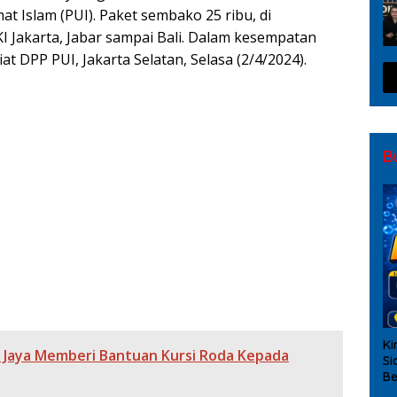
t Islam (PUI). Paket sembako 25 ribu, di
KI Jakarta, Jabar sampai Bali. Dalam kesempatan
iat DPP PUI, Jakarta Selatan, Selasa (2/4/2024).
Modus Love Scamming yang Kian Kompleks
s Metro Bekasi Dalam Keadaan Penuh Haru
B
bagai Dinamika Organisasi Polri
026–2031, Dorong SDM Unggul dan Berdaya Saing
tegis untuk Pembenahan Polri
amen pada Mei 2026
Ki
o Jaya Memberi Bantuan Kursi Roda Kepada
Si
Be