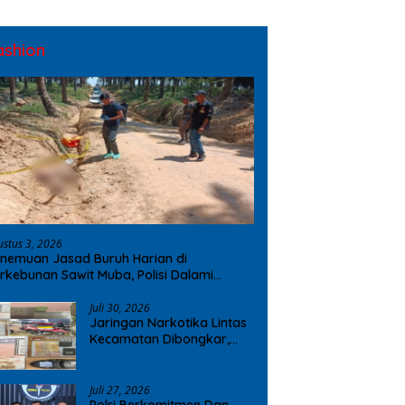
ashion
ustus 3, 2026
nemuan Jasad Buruh Harian di
rkebunan Sawit Muba, Polisi Dalami
ugaan Penyebab Kematian
Juli 30, 2026
Jaringan Narkotika Lintas
Kecamatan Dibongkar,
Polres OKI Amankan Sabu
dan Ekstasi
Juli 27, 2026
Polri Berkomitmen Dan