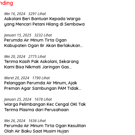
nding
Mei 16, 2024
3291 Lihat
Askolani Beri Bantuan Kepada Warga
yang Mencari Petani Hilang di Sembawa
Januari 15, 2025
3232 Lihat
Perumda Air Minum Tirta Ogan
Kabupaten Ogan Ilir Akan Berlakukan
Penyesuaian Tarif Air Februari Ini
Mei 20, 2024
2775 Lihat
Terima Kasih Pak Askolani, Sekarang
Kami Bisa Nikmati Jaringan Gas
Langsung ke Rumah
Maret 20, 2024
1790 Lihat
Pelanggan Perumda Air Minum, Ajak
Preman Agar Sambungan PAM Tidak
Putus
Januari 25, 2024
1678 Lihat
Warga Pelimbangan Kec Cengal OKI Tak
Terima Plasma dari Perusahaan
Mei 26, 2024
1636 Lihat
Perumda Air Minum Tirta Ogan Kesulitan
Olah Air Baku Saat Musim Hujan