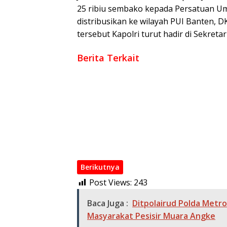
25 ribiu sembako kepada Persatuan Uma
distribusikan ke wilayah PUI Banten, D
tersebut Kapolri turut hadir di Sekretar
Berita Terkait
Polri Perkuat Kapasitas Personel Hadapi 
Kombes Pol Putu Kholis Resmi Pimpin Polre
Polri Rotasi Jabatan 146 Pati dan Pamen, Se
Wakapolri Kukuhkan Pengurus KBPP Polri 2
Kapolri di Rakorwas Kompolnas: Mitra Stra
Polri Mutasi Besar-besaran 108 Pati dan P
Berikutnya
Post Views:
243
Baca Juga :
Ditpolairud Polda Metr
Masyarakat Pesisir Muara Angke