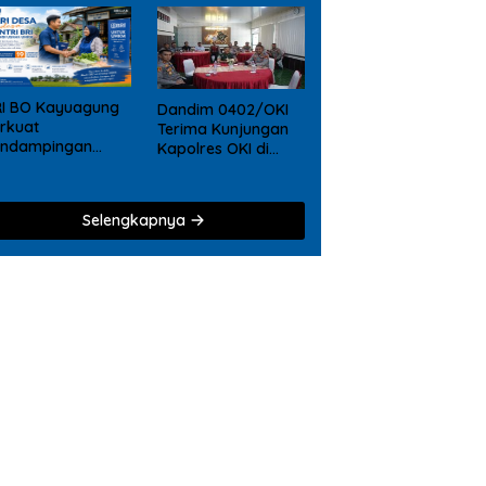
RI BO Kayuagung
Dandim 0402/OKI
rkuat
Terima Kunjungan
endampingan
Kapolres OKI di
KM, Mantri Hadir
Makodim, Perkuat
ri Desa ke Desa
Soliditas TNI – Polri
Selengkapnya