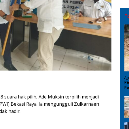
F
Ag
Pe
Pe
D
8 suara hak pilih, Ade Muksin terpilih menjadi
PWI) Bekasi Raya. Ia mengungguli Zulkarnaen
dak hadir.