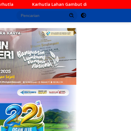
n Gambut di Palem Raya Ogan Ilir, TNI Gabungan Berhasil Pad