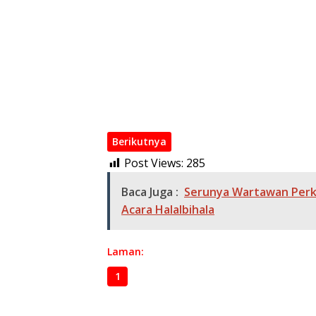
Bhudi Hermanto Benarkan PWI laporkan Hot
Pers Nasional Berduka Sekjen PWI Pusat Me
Penunjukan Plt PWI Bekasi Raya Melanggar
PWI Bekasi Raya Gelar MPO Untuk Para OKK
PWI Bekasi Raya Silaturahmi dengan Disdik 
Zulmansyah Sekedang Terpilih Jadi Ketum 
Berikutnya
Post Views:
285
Baca Juga :
Serunya Wartawan Perko
Acara Halalbihala
Laman:
1
2
3
4