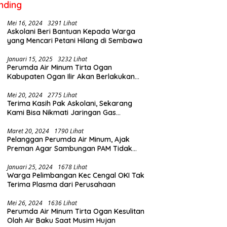
nding
Mei 16, 2024
3291 Lihat
Askolani Beri Bantuan Kepada Warga
yang Mencari Petani Hilang di Sembawa
Januari 15, 2025
3232 Lihat
Perumda Air Minum Tirta Ogan
Kabupaten Ogan Ilir Akan Berlakukan
Penyesuaian Tarif Air Februari Ini
Mei 20, 2024
2775 Lihat
Terima Kasih Pak Askolani, Sekarang
Kami Bisa Nikmati Jaringan Gas
Langsung ke Rumah
Maret 20, 2024
1790 Lihat
Pelanggan Perumda Air Minum, Ajak
Preman Agar Sambungan PAM Tidak
Putus
Januari 25, 2024
1678 Lihat
Warga Pelimbangan Kec Cengal OKI Tak
Terima Plasma dari Perusahaan
Mei 26, 2024
1636 Lihat
Perumda Air Minum Tirta Ogan Kesulitan
Olah Air Baku Saat Musim Hujan