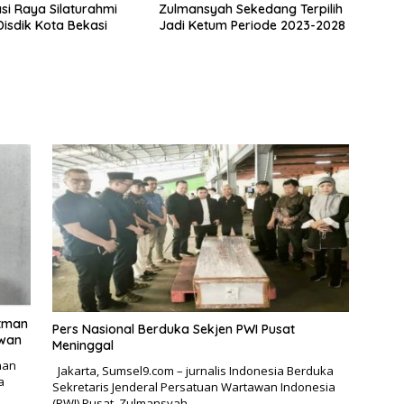
si Raya Silaturahmi
Zulmansyah Sekedang Terpilih
isdik Kota Bekasi
Jadi Ketum Periode 2023-2028
otman
Pers Nasional Berduka Sekjen PWI Pusat
awan
Meninggal
han
Jakarta, Sumsel9.com – jurnalis Indonesia Berduka
a
Sekretaris Jenderal Persatuan Wartawan Indonesia
(PWI) Pusat, Zulmansyah…