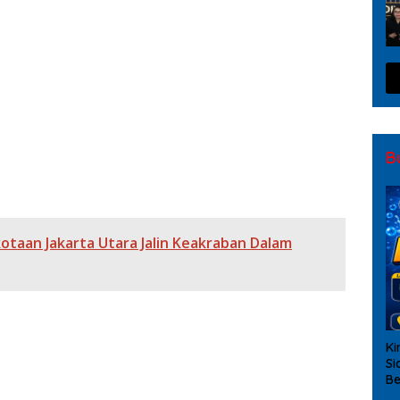
man Paris Atas Dugaan Pelecehan Profesi Wartawan
ninggal
 “Kesempatan Jakarta”
 Serta Pengenalan Pengurus PWI Bekasi Raya
Kota Bekasi
Periode 2023-2028
B
taan Jakarta Utara Jalin Keakraban Dalam
Ki
Si
Be