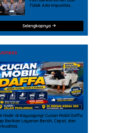
Tidak Ada Impunitas
Terhadap Pelanggaran
Tindak Pidana Narkoba
Selengkapnya
usiness
ni Hadir di Kayuagung! Cucian Mobil Daffa
ap Berikan Layanan Bersih, Cepat, dan
rkualitas