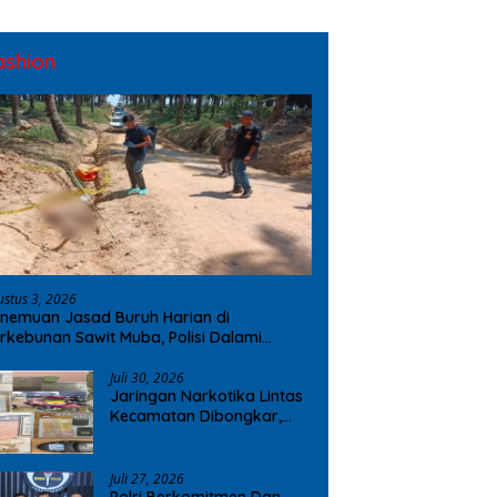
ashion
ustus 3, 2026
nemuan Jasad Buruh Harian di
rkebunan Sawit Muba, Polisi Dalami
ugaan Penyebab Kematian
Juli 30, 2026
Jaringan Narkotika Lintas
Kecamatan Dibongkar,
Polres OKI Amankan Sabu
dan Ekstasi
Juli 27, 2026
Polri Berkomitmen Dan