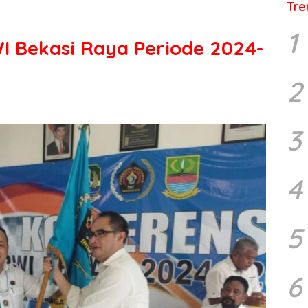
Tre
1
I Bekasi Raya Periode 2024-
2
3
4
5
6