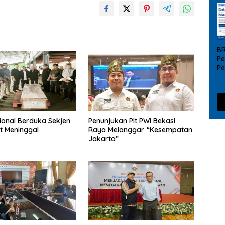
B
Pe
P
UM
da
ional Berduka Sekjen
Penunjukan Plt PWI Bekasi
t Meninggal
Raya Melanggar “Kesempatan
Jakarta”