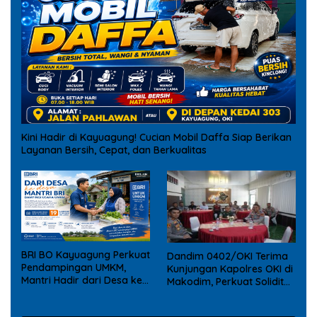
Kini Hadir di Kayuagung! Cucian Mobil Daffa Siap Berikan
Layanan Bersih, Cepat, dan Berkualitas
BRI BO Kayuagung Perkuat
Dandim 0402/OKI Terima
Pendampingan UMKM,
Kunjungan Kapolres OKI di
Mantri Hadir dari Desa ke
Makodim, Perkuat Soliditas
Desa
TNI – Polri