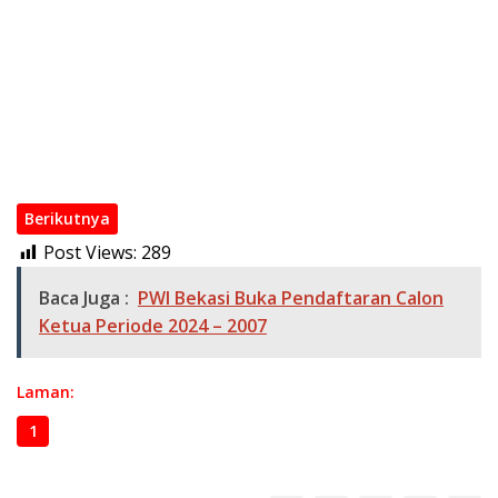
Penunjukan Plt PWI Bekasi Raya Melanggar “Kesempatan
Jakarta”
PWI Bekasi Raya Gelar MPO Untuk Para OKK Serta Pengenalan
Pengurus PWI Bekasi Raya
PWI Bekasi Raya Silaturahmi dengan Disdik Kota Bekasi
Zulmansyah Sekedang Terpilih Jadi Ketum Periode 2023-2028
Berikutnya
Post Views:
289
Baca Juga :
PWI Bekasi Buka Pendaftaran Calon
Ketua Periode 2024 – 2007
Laman:
1
2
3