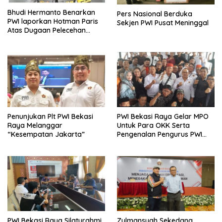
Bhudi Hermanto Benarkan
Pers Nasional Berduka
PWI laporkan Hotman Paris
Sekjen PWI Pusat Meninggal
Atas Dugaan Pelecehan
Profesi Wartawan
Penunjukan Plt PWI Bekasi
PWI Bekasi Raya Gelar MPO
Raya Melanggar
Untuk Para OKK Serta
“Kesempatan Jakarta”
Pengenalan Pengurus PWI
Bekasi Raya
PWI Bekasi Raya Silaturahmi
Zulmansyah Sekedang