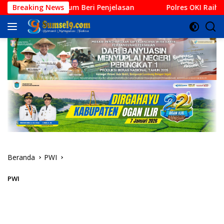
Langsung
OKI Belum Beri Penjelasan
Breaking News
Polres OKI Raih Penghargaan 
ke
konten
Beranda
PWI
PWI