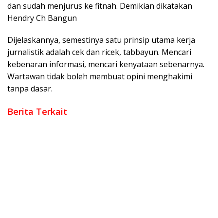
dan sudah menjurus ke fitnah. Demikian dikatakan
Hendry Ch Bangun
Dijelaskannya, semestinya satu prinsip utama kerja
jurnalistik adalah cek dan ricek, tabbayun. Mencari
kebenaran informasi, mencari kenyataan sebenarnya.
Wartawan tidak boleh membuat opini menghakimi
tanpa dasar.
Berita Terkait
Bhudi Hermanto Benarkan PWI laporkan Hotman Paris Atas
Dugaan Pelecehan Profesi Wartawan
Pers Nasional Berduka Sekjen PWI Pusat Meninggal
Penunjukan Plt PWI Bekasi Raya Melanggar “Kesempatan
Jakarta”
PWI Bekasi Raya Gelar MPO Untuk Para OKK Serta Pengenalan
Pengurus PWI Bekasi Raya
PWI Bekasi Raya Silaturahmi dengan Disdik Kota Bekasi
Zulmansyah Sekedang Terpilih Jadi Ketum Periode 2023-2028