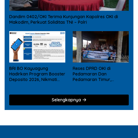
Dandim 0402/OKI Terima Kunjungan Kapolres OKI di
Makodim, Perkuat Soliditas TNI – Polri
BRI BO Kayuagung
Reses DPRD OKI di
Hadirkan Program Booster
Pedamaran Dan
Deposito 2026, Nikmati
Pedamaran Timur,
Reward Tambahan bagi
Mujarokib Janji Akan
Nasabah Deposito Digital
Memperjuangkan Usulan
Masyarakat
Selengkapnya