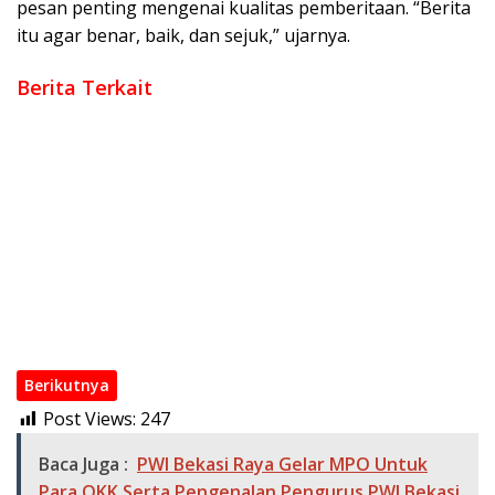
pesan penting mengenai kualitas pemberitaan. “Berita
itu agar benar, baik, dan sejuk,” ujarnya.
Berita Terkait
Bhudi Hermanto Benarkan PWI laporkan Hotman Paris Atas
Dugaan Pelecehan Profesi Wartawan
Pers Nasional Berduka Sekjen PWI Pusat Meninggal
Penunjukan Plt PWI Bekasi Raya Melanggar “Kesempatan
Jakarta”
PWI Bekasi Raya Gelar MPO Untuk Para OKK Serta Pengenalan
Pengurus PWI Bekasi Raya
PWI Bekasi Raya Silaturahmi dengan Disdik Kota Bekasi
Zulmansyah Sekedang Terpilih Jadi Ketum Periode 2023-2028
Berikutnya
Post Views:
247
Baca Juga :
PWI Bekasi Raya Gelar MPO Untuk
Para OKK Serta Pengenalan Pengurus PWI Bekasi