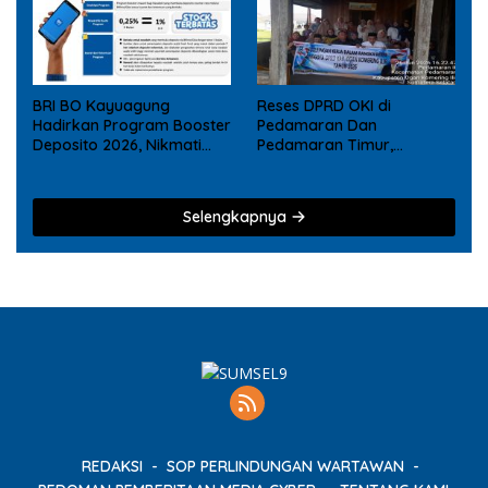
BRI BO Kayuagung
Reses DPRD OKI di
Hadirkan Program Booster
Pedamaran Dan
Deposito 2026, Nikmati
Pedamaran Timur,
Reward Tambahan bagi
Mujarokib Janji Akan
Nasabah Deposito Digital
Memperjuangkan Usulan
Masyarakat
Selengkapnya
REDAKSI
SOP PERLINDUNGAN WARTAWAN