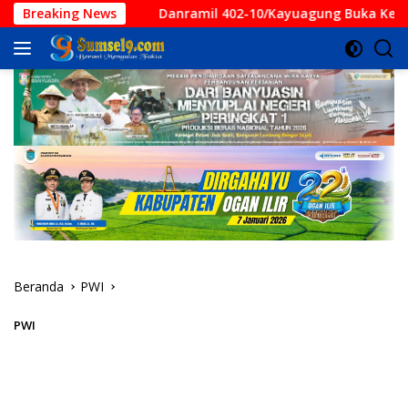
Langsung
Liar
Breaking News
Danramil 402-10/Kayuagung Buka Kemah Orientasi 
ke
konten
Beranda
PWI
PWI