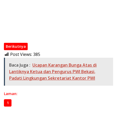
Penunjukan Plt PWI Bekasi Raya Melanggar “Kesempatan
Jakarta”
PWI Bekasi Raya Gelar MPO Untuk Para OKK Serta Pengenalan
Pengurus PWI Bekasi Raya
PWI Bekasi Raya Silaturahmi dengan Disdik Kota Bekasi
Zulmansyah Sekedang Terpilih Jadi Ketum Periode 2023-2028
Berikutnya
Post Views:
385
Baca Juga :
Ucapan Karangan Bunga Atas di
Lantiknya Ketua dan Pengurus PWI Bekasi,
Padati Lingkungan Sekretariat Kantor PWI
Laman:
1
2
3