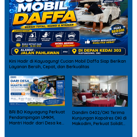
Kini Hadir di Kayuagung! Cucian Mobil Daffa Siap Berikan
Layanan Bersih, Cepat, dan Berkualitas
BRI BO Kayuagung Perkuat
Dandim 0402/OKI Terima
Pendampingan UMKM,
Kunjungan Kapolres OKI di
Mantri Hadir dari Desa ke
Makodim, Perkuat Soliditas
Desa
TNI – Polri