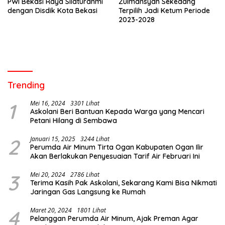
PWI Bekasi Raya Silaturahmi
Zulmansyah Sekedang
dengan Disdik Kota Bekasi
Terpilih Jadi Ketum Periode
2023-2028
Trending
1
Mei 16, 2024
3301 Lihat
Askolani Beri Bantuan Kepada Warga yang Mencari
Petani Hilang di Sembawa
2
Januari 15, 2025
3244 Lihat
Perumda Air Minum Tirta Ogan Kabupaten Ogan Ilir
Akan Berlakukan Penyesuaian Tarif Air Februari Ini
3
Mei 20, 2024
2786 Lihat
Terima Kasih Pak Askolani, Sekarang Kami Bisa Nikmati
Jaringan Gas Langsung ke Rumah
4
Maret 20, 2024
1801 Lihat
Pelanggan Perumda Air Minum, Ajak Preman Agar