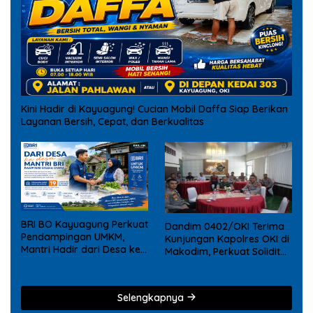
Kini Hadir di Kayuagung! Cucian Mobil Daffa Siap Berikan
Layanan Bersih, Cepat, dan Berkualitas
BRI BO Kayuagung Perkuat
Dandim 0402/OKI Terima
Pendampingan UMKM,
Kunjungan Kapolres OKI di
Mantri Hadir dari Desa ke
Makodim, Perkuat Soliditas
Desa
TNI – Polri
Selengkapnya