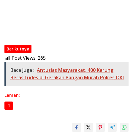
Wakapolri Kukuhkan Pengurus KBPP Polri 2026–2031, Dorong
SDM Unggul dan Berdaya Saing
Kapolri di Rakorwas Kompolnas: Mitra Strategis untuk
Pembenahan Polri
Polri Mutasi Besar-besaran 108 Pati dan Pamen pada Mei
2026
Berikutnya
Post Views:
265
Baca Juga :
Antusias Masyarakat, 400 Karung
Beras Ludes di Gerakan Pangan Murah Polres OKI
Laman:
1
2
3