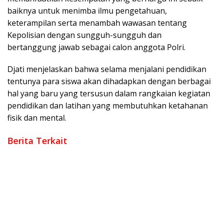
baiknya untuk menimba ilmu pengetahuan,
keterampilan serta menambah wawasan tentang
Kepolisian dengan sungguh-sungguh dan
bertanggung jawab sebagai calon anggota Polri.
Djati menjelaskan bahwa selama menjalani pendidikan
tentunya para siswa akan dihadapkan dengan berbagai
hal yang baru yang tersusun dalam rangkaian kegiatan
pendidikan dan latihan yang membutuhkan ketahanan
fisik dan mental.
Berita Terkait
Polri Perkuat Kapasitas Personel Hadapi Modus Love
Scamming yang Kian Kompleks
Kombes Pol Putu Kholis Resmi Pimpin Polres Metro Bekasi
Dalam Keadaan Penuh Haru
Polri Rotasi Jabatan 146 Pati dan Pamen, Sebagai Dinamika
Organisasi Polri