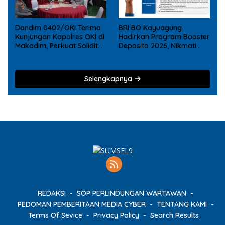
Dandim 0402/OKI Terima
BRI BO Kayuagung
Kunjungan Kapolres OKI di
Hadirkan Program Booster
Makodim, Perkuat Soliditas
Deposito 2026, Nikmati
TNI – Polri
Reward Tambahan bagi
Nasabah Deposito Digital
Selengkapnya
REDAKSI
SOP PERLINDUNGAN WARTAWAN
PEDOMAN PEMBERITAAN MEDIA CYBER
TENTANG KAMI
Terms Of Sevice
Privacy Policy
Search Results