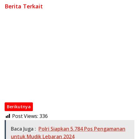
Berita Terkait
Polri Perkuat Kapasitas Personel Hadapi Modus Love
Scamming yang Kian Kompleks
Kombes Pol Putu Kholis Resmi Pimpin Polres Metro Bekasi
Dalam Keadaan Penuh Haru
Polri Rotasi Jabatan 146 Pati dan Pamen, Sebagai Dinamika
Organisasi Polri
Wakapolri Kukuhkan Pengurus KBPP Polri 2026–2031, Dorong
SDM Unggul dan Berdaya Saing
Kapolri di Rakorwas Kompolnas: Mitra Strategis untuk
Pembenahan Polri
Polri Mutasi Besar-besaran 108 Pati dan Pamen pada Mei
2026
Berikutnya
Post Views:
336
Baca Juga :
Polri Siapkan 5.784 Pos Pengamanan
untuk Mudik Lebaran 2024