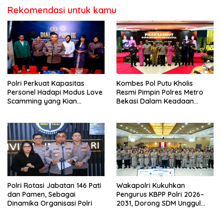
Rekomendasi untuk kamu
Polri Perkuat Kapasitas
Kombes Pol Putu Kholis
Personel Hadapi Modus Love
Resmi Pimpin Polres Metro
Scamming yang Kian
Bekasi Dalam Keadaan
Kompleks
Penuh Haru
Polri Rotasi Jabatan 146 Pati
Wakapolri Kukuhkan
dan Pamen, Sebagai
Pengurus KBPP Polri 2026–
Dinamika Organisasi Polri
2031, Dorong SDM Unggul
dan Berdaya Saing