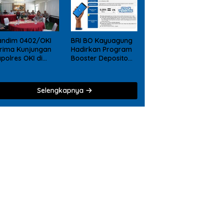
andim 0402/OKI
BRI BO Kayuagung
rima Kunjungan
Hadirkan Program
polres OKI di
Booster Deposito
kodim, Perkuat
2026, Nikmati
liditas TNI – Polri
Reward Tambahan
bagi Nasabah
Selengkapnya
Deposito Digital