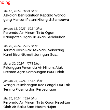
nding
Mei 16, 2024
3279 Lihat
Askolani Beri Bantuan Kepada Warga
yang Mencari Petani Hilang di Sembawa
Januari 15, 2025
3221 Lihat
Perumda Air Minum Tirta Ogan
Kabupaten Ogan Ilir Akan Berlakukan
Penyesuaian Tarif Air Februari Ini
Mei 20, 2024
2765 Lihat
Terima Kasih Pak Askolani, Sekarang
Kami Bisa Nikmati Jaringan Gas
Langsung ke Rumah
Maret 20, 2024
1778 Lihat
Pelanggan Perumda Air Minum, Ajak
Preman Agar Sambungan PAM Tidak
Putus
Januari 25, 2024
1667 Lihat
Warga Pelimbangan Kec Cengal OKI Tak
Terima Plasma dari Perusahaan
Mei 26, 2024
1626 Lihat
Perumda Air Minum Tirta Ogan Kesulitan
Olah Air Baku Saat Musim Hujan