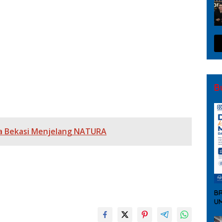
Modus Love Scamming yang Kian Kompleks
s Metro Bekasi Dalam Keadaan Penuh Haru
bagai Dinamika Organisasi Polri
026–2031, Dorong SDM Unggul dan Berdaya Saing
tegis untuk Pembenahan Polri
amen pada Mei 2026
B
ota Bekasi Menjelang NATURA
BR
UM