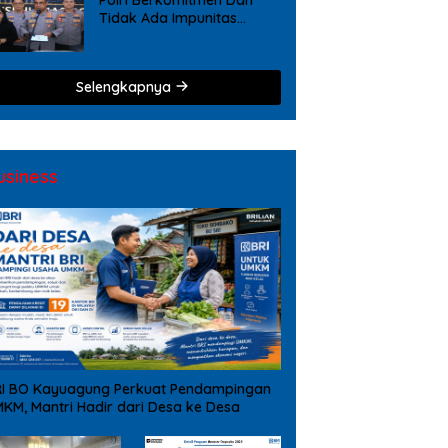
Tidak Ada Impunitas
Terhadap Pelanggaran
Tindak Pidana Narkoba
Selengkapnya
usiness
I BO Kayuagung Perkuat Pendampingan
KM, Mantri Hadir dari Desa ke Desa