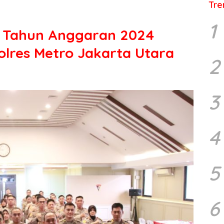
Tre
1
M Tahun Anggaran 2024
olres Metro Jakarta Utara
2
3
4
5
6