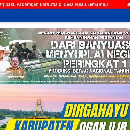
i Desa Pulau Semambu
BRI BO Kayuagung Perkuat Pend