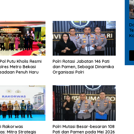
D
Te
Ka
Ma
So
ol Putu Kholis Resmi
Polri Rotasi Jabatan 146 Pati
olres Metro Bekasi
dan Pamen, Sebagai Dinamika
eadaan Penuh Haru
Organisasi Polri
di Rakorwas
Polri Mutasi Besar-besaran 108
s: Mitra Strategis
Pati dan Pamen pada Mei 2026