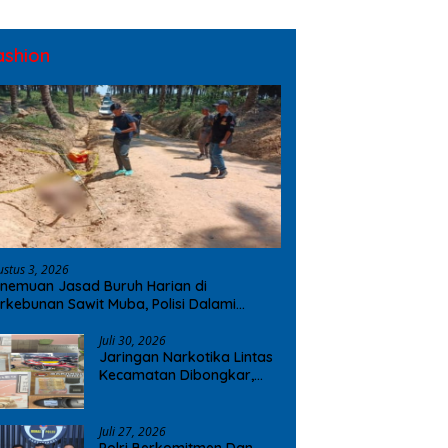
ashion
ustus 3, 2026
nemuan Jasad Buruh Harian di
rkebunan Sawit Muba, Polisi Dalami
ugaan Penyebab Kematian
Juli 30, 2026
Jaringan Narkotika Lintas
Kecamatan Dibongkar,
Polres OKI Amankan Sabu
dan Ekstasi
Juli 27, 2026
Polri Berkomitmen Dan