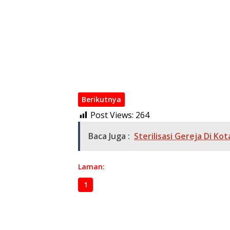
Polri Perkuat Kapasitas Personel Hadapi 
Kombes Pol Putu Kholis Resmi Pimpin Polre
Polri Rotasi Jabatan 146 Pati dan Pamen, Se
Wakapolri Kukuhkan Pengurus KBPP Polri 2
Kapolri di Rakorwas Kompolnas: Mitra Stra
Polri Mutasi Besar-besaran 108 Pati dan P
Berikutnya
Post Views:
264
Baca Juga :
Sterilisasi Gereja Di K
Laman:
1
2
3