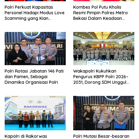
Polri Perkuat Kapasitas
Kombes Pol Putu Kholis
Personel Hadapi Modus Love
Resmi Pimpin Polres Metro
Scamming yang Kian
Bekasi Dalam Keadaan
Kompleks
Penuh Haru
Polri Rotasi Jabatan 146 Pati
Wakapolri Kukuhkan
dan Pamen, Sebagai
Pengurus KBPP Polri 2026–
Dinamika Organisasi Polri
2031, Dorong SDM Unggul
dan Berdaya Saing
Kapolri di Rakorwas
Polri Mutasi Besar-besaran