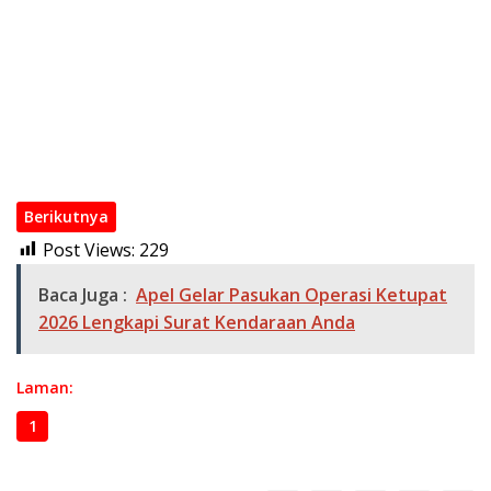
Organisasi Polri
Wakapolri Kukuhkan Pengurus KBPP Polri 2026–2031, Dorong
SDM Unggul dan Berdaya Saing
Kapolri di Rakorwas Kompolnas: Mitra Strategis untuk
Pembenahan Polri
Polri Mutasi Besar-besaran 108 Pati dan Pamen pada Mei
2026
Berikutnya
Post Views:
229
Baca Juga :
Apel Gelar Pasukan Operasi Ketupat
2026 Lengkapi Surat Kendaraan Anda
Laman:
1
2