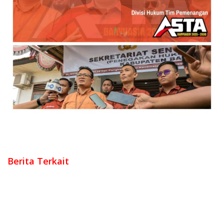
Berita Terkait
Polri Perkuat Kapasitas Personel Hadapi Modus Love
Scamming yang Kian Kompleks
Kombes Pol Putu Kholis Resmi Pimpin Polres Metro Bekasi
Dalam Keadaan Penuh Haru
Polri Rotasi Jabatan 146 Pati dan Pamen, Sebagai Dinamika