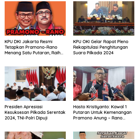
KPU DKI Jakarta Resmi
KPU OKI Gelar Rapat Pleno
Tetapkan Pramono-Rano
Rekapitulasi Penghitungan
Menang Satu Putaran, Raih
Suara Pilkada 2024
50,07 % Suara
Presiden Apresiasi
Hasto Kristiyanto: Kawal 1
Kesuksesan Pilkada Serentak
Putaran Untuk Kemenangan
2024, TNI-Polri Dipuji
Pramono Anung – Rano
Karno