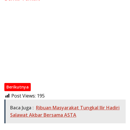
KPU DKI Jakarta Resmi Tetapkan Pramono-Rano Menang
Satu Putaran, Raih 50,07 % Suara
KPU OKI Gelar Rapat Pleno Rekapitulasi Penghitungan Suara
Pilkada 2024
Presiden Apresiasi Kesuksesan Pilkada Serentak 2024, TNI-
Polri Dipuji
Hasto Kristiyanto: Kawal 1 Putaran Untuk Kemenangan
Pramono Anung – Rano Karno
Quick Count dan Real Count Internal PDIP Pilkada Kabupaten
Bekasi
Cawabup OKI Abdi Yanto Serukan Kawal Surat Suara
Berikutnya
Post Views:
195
Baca Juga :
Ribuan Masyarakat Tungkal Ilir Hadiri
Salawat Akbar Bersama ASTA