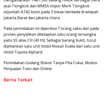
mengamankan 7.461.300 batang rokok berbagai merk
asal Tiongkok dan MMEA Impor Merk Tiongkok
sejumlah 4.742 botol pada 3 lokasi berbeda di wilayah
Jakarta Barat dan Jakarta Utara.
Pada penindakan ini diperiksa 7 orang saksi dan pada
proses penyidikan ditetapkan satu orang tersangka
yaitu SS alias CH (43 th). Sebagai barang bukti, turut
diamankan satu unit mobil Nissan Evalia dan satu unit
mobil Toyota Alphard.
Penindakan Gudang Rokok Tanpa Pita Cukai, Modus
Penjualan Toko dan Online
Berita Terkait
Polri Perkuat Kapasitas Personel Hadapi Modus Love
Scamming yang Kian Kompleks
Kombes Pol Putu Kholis Resmi Pimpin Polres Metro Bekasi
Dalam Keadaan Penuh Haru