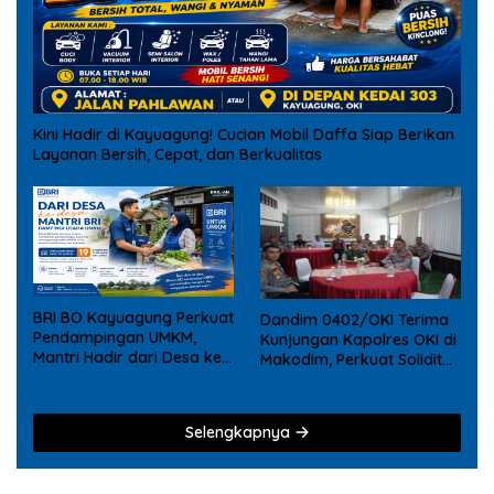
Kini Hadir di Kayuagung! Cucian Mobil Daffa Siap Berikan
Layanan Bersih, Cepat, dan Berkualitas
BRI BO Kayuagung Perkuat
Dandim 0402/OKI Terima
Pendampingan UMKM,
Kunjungan Kapolres OKI di
Mantri Hadir dari Desa ke
Makodim, Perkuat Soliditas
Desa
TNI – Polri
Selengkapnya