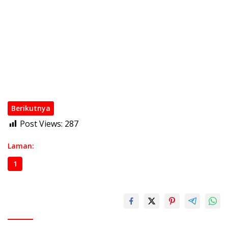
Polri Rotasi Jabatan 146 Pati dan Pamen, Sebagai Dinamika
Organisasi Polri
Wakapolri Kukuhkan Pengurus KBPP Polri 2026–2031, Dorong
SDM Unggul dan Berdaya Saing
Kapolri di Rakorwas Kompolnas: Mitra Strategis untuk
Pembenahan Polri
Polri Mutasi Besar-besaran 108 Pati dan Pamen pada Mei
2026
Berikutnya
Post Views:
287
Laman:
1
2
3
4