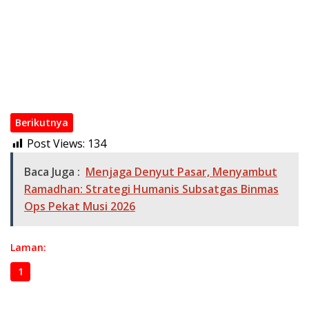
Wakapolri Kukuhkan Pengurus KBPP Polri 2026–2031, Dorong
SDM Unggul dan Berdaya Saing
Kapolri di Rakorwas Kompolnas: Mitra Strategis untuk
Pembenahan Polri
Polri Mutasi Besar-besaran 108 Pati dan Pamen pada Mei
2026
Berikutnya
Post Views:
134
Baca Juga :
Menjaga Denyut Pasar, Menyambut
Ramadhan: Strategi Humanis Subsatgas Binmas
Ops Pekat Musi 2026
Laman:
1
2
3