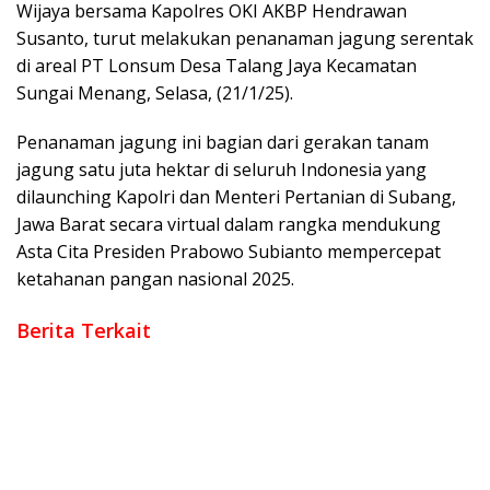
Wijaya bersama Kapolres OKI AKBP Hendrawan
Susanto, turut melakukan penanaman jagung serentak
di areal PT Lonsum Desa Talang Jaya Kecamatan
Sungai Menang, Selasa, (21/1/25).
Penanaman jagung ini bagian dari gerakan tanam
jagung satu juta hektar di seluruh Indonesia yang
dilaunching Kapolri dan Menteri Pertanian di Subang,
Jawa Barat secara virtual dalam rangka mendukung
Asta Cita Presiden Prabowo Subianto mempercepat
ketahanan pangan nasional 2025.
Berita Terkait
Polri Perkuat Kapasitas Personel Hadapi Modus Love
Scamming yang Kian Kompleks
Kombes Pol Putu Kholis Resmi Pimpin Polres Metro Bekasi
Dalam Keadaan Penuh Haru
Polri Rotasi Jabatan 146 Pati dan Pamen, Sebagai Dinamika
Organisasi Polri