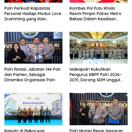
Polri Perkuat Kapasitas
Kombes Pol Putu Kholis
Personel Hadapi Modus Love
Resmi Pimpin Polres Metro
Scamming yang Kian
Bekasi Dalam Keadaan
Kompleks
Penuh Haru
Polri Rotasi Jabatan 146 Pati
Wakapolri Kukuhkan
dan Pamen, Sebagai
Pengurus KBPP Polri 2026–
Dinamika Organisasi Polri
2031, Dorong SDM Unggul
dan Berdaya Saing
Kapolri di Rakorwas
Polri Mutasi Besar-besaran