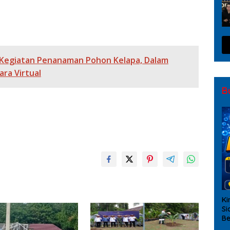
 Kegiatan Penanaman Pohon Kelapa, Dalam
ra Virtual
B
Ki
Si
Be