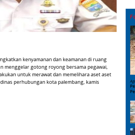
F
ingkatkan kenyamanan dan keamanan di ruang
kan menggelar gotong royong bersama pegawai,
 dilakukan untuk merawat dan memelihara aset aset
Ag
i dinas perhubungan kota palembang, kamis
Pe
Pe
D
keluhkan Warga, Kantor Sering Tutup
a, Dewan Nilai Dinkes OKI Lemah Pengawasan
an Pohon Kelapa, Dalam Mendukung Ketahanan Pangan