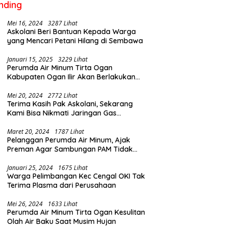
nding
Mei 16, 2024
3287 Lihat
Askolani Beri Bantuan Kepada Warga
yang Mencari Petani Hilang di Sembawa
Januari 15, 2025
3229 Lihat
Perumda Air Minum Tirta Ogan
Kabupaten Ogan Ilir Akan Berlakukan
Penyesuaian Tarif Air Februari Ini
Mei 20, 2024
2772 Lihat
Terima Kasih Pak Askolani, Sekarang
Kami Bisa Nikmati Jaringan Gas
Langsung ke Rumah
Maret 20, 2024
1787 Lihat
Pelanggan Perumda Air Minum, Ajak
Preman Agar Sambungan PAM Tidak
Putus
Januari 25, 2024
1675 Lihat
Warga Pelimbangan Kec Cengal OKI Tak
Terima Plasma dari Perusahaan
Mei 26, 2024
1633 Lihat
Perumda Air Minum Tirta Ogan Kesulitan
Olah Air Baku Saat Musim Hujan