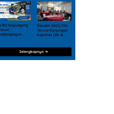
RI BO Kayuagung
Dandim 0402/OKI
rkuat
Terima Kunjungan
endampingan
Kapolres OKI di
KM, Mantri Hadir
Makodim, Perkuat
ri Desa ke Desa
Soliditas TNI – Polri
Selengkapnya