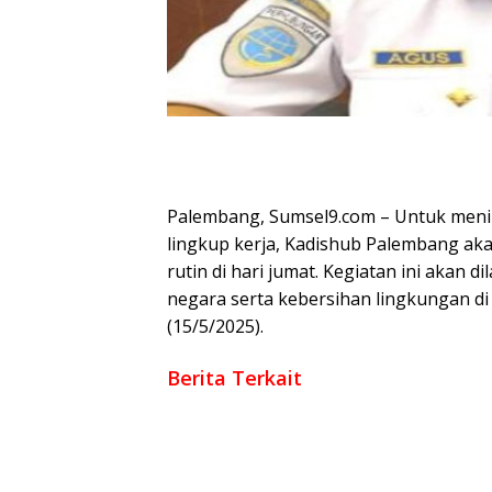
Palembang, Sumsel9.com – Untuk men
lingkup kerja, Kadishub Palembang a
rutin di hari jumat. Kegiatan ini akan
negara serta kebersihan lingkungan d
(15/5/2025).
Berita Terkait
Pelayanan PTSL Banyuasin di Grand City Di
Pengerjaan Proyek Rehab Pustu Talang Jay
Lapas Kayuagung Gelar Kegiatan Penanam
Secara Virtual