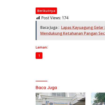
Berikutnya
Post Views:
174
Baca Juga :
Lapas Kayuagung Gelar
Mendukung Ketahanan Pangan Seca
Laman:
1
2
3
Baca Juga