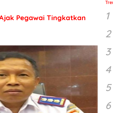
Tre
1
Ajak Pegawai Tingkatkan
2
3
4
5
6