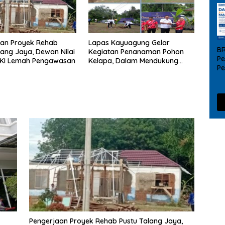
aan Proyek Rehab
Lapas Kayuagung Gelar
B
lang Jaya, Dewan Nilai
Kegiatan Penanaman Pohon
Pe
OKI Lemah Pengawasan
Kelapa, Dalam Mendukung
P
Ketahanan Pangan Secara
UM
Virtual
da
Pengerjaan Proyek Rehab Pustu Talang Jaya,