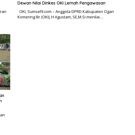
Dewan Nilai Dinkes OKI Lemah Pengawasan
aran
OKI, Sumsel9.com – Anggota DPRD Kabupaten Ogan
Komering Ilir (OKI), H Agustam, SE,M.Si menilai…
an
n
aan