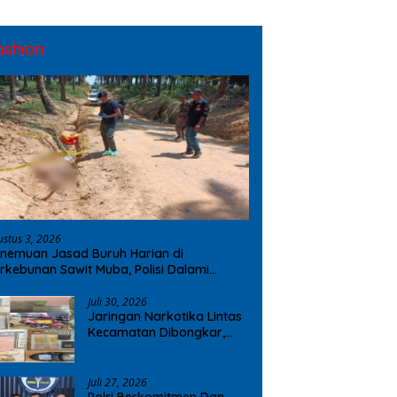
ashion
ustus 3, 2026
nemuan Jasad Buruh Harian di
rkebunan Sawit Muba, Polisi Dalami
ugaan Penyebab Kematian
Juli 30, 2026
Jaringan Narkotika Lintas
Kecamatan Dibongkar,
Polres OKI Amankan Sabu
dan Ekstasi
Juli 27, 2026
Polri Berkomitmen Dan