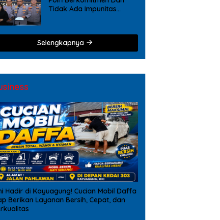
Tidak Ada Impunitas
Terhadap Pelanggaran
Tindak Pidana Narkoba
Selengkapnya
usiness
ni Hadir di Kayuagung! Cucian Mobil Daffa
ap Berikan Layanan Bersih, Cepat, dan
rkualitas