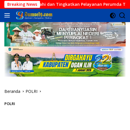
Langsung
im Siap Benahi dan Tingkatkan Pelayanan Perumda Tirta Agung
Breaking News
ke
konten
Beranda
POLRI
POLRI