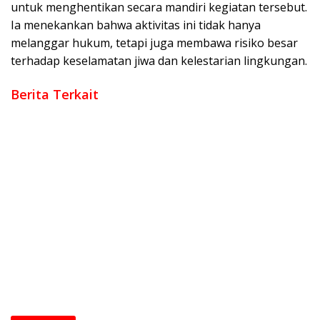
untuk menghentikan secara mandiri kegiatan tersebut.
Ia menekankan bahwa aktivitas ini tidak hanya
melanggar hukum, tetapi juga membawa risiko besar
terhadap keselamatan jiwa dan kelestarian lingkungan.
Berita Terkait
Polri Perkuat Kapasitas Personel Hadapi Modus Love
Scamming yang Kian Kompleks
Kombes Pol Putu Kholis Resmi Pimpin Polres Metro Bekasi
Dalam Keadaan Penuh Haru
Polri Rotasi Jabatan 146 Pati dan Pamen, Sebagai Dinamika
Organisasi Polri
Wakapolri Kukuhkan Pengurus KBPP Polri 2026–2031, Dorong
SDM Unggul dan Berdaya Saing
Kapolri di Rakorwas Kompolnas: Mitra Strategis untuk
Pembenahan Polri
Polri Mutasi Besar-besaran 108 Pati dan Pamen pada Mei
2026