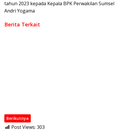
tahun 2023 kepada Kepala BPK Perwakilan Sumsel
Andri Yogama
Berita Terkait
Antisipasi Karhutla, Camat Mesuji Laksanakan Giatkan
Sosialisasi Pada Warganya
Pemkab OKI dan DJKN Sepakati Optimalisasi Aset dan
Piutang Daerah
Sinergi Pemkab OKI dan Kejari Perkuat Tata Kelola Pajak
Daerah
Bupati OKI Apresiasi Dedikasi Polri Jaga Keamanan dan
Kawal Pembangunan
Jaga Kondusivitas, Pemkab dan Polres OKI Rangkul Warga
Tebing Suluh Lewat Dialog
Muchendi Jadi Responden Pertama Sensus Ekonomi 2026,
Warga OKI Diminta Sampaikan Data Akurat
Berikutnya
Post Views:
303