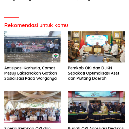
Dialog
Sampaikan Data Akurat
Rekomendasi untuk kamu
Antisipasi Karhutla, Camat
Pemkab OKI dan DJKN
Mesuji Laksanakan Giatkan
Sepakati Optimalisasi Aset
Sosialisasi Pada Warganya
dan Piutang Daerah
Sinergi Pemkab OKI dan
Bupati OKI Apresiasi Dedikasi