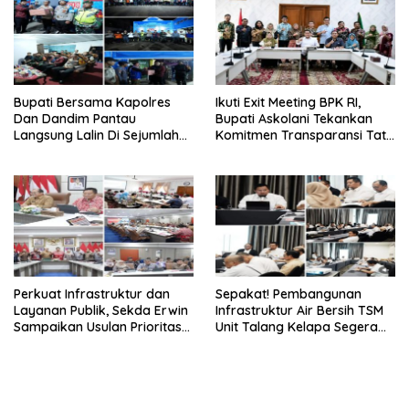
‎Bupati Bersama Kapolres
Ikuti Exit Meeting BPK RI,
Dan Dandim Pantau
Bupati Askolani Tekankan
Langsung Lalin Di Sejumlah
Komitmen Transparansi Tata
Titik Strategis
Kelola Keuangan Banyuasin
Perkuat Infrastruktur dan
Sepakat! Pembangunan
Layanan Publik, Sekda Erwin
Infrastruktur Air Bersih TSM
Sampaikan Usulan Prioritas
Unit Talang Kelapa Segera
BKBK 2026 ke Provinsi
Dilakukan