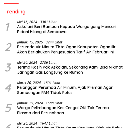
Trending
1
Mei 16, 2024
3301 Lihat
Askolani Beri Bantuan Kepada Warga yang Mencari
Petani Hilang di Sembawa
2
Januari 15, 2025
3244 Lihat
Perumda Air Minum Tirta Ogan Kabupaten Ogan Ilir
Akan Berlakukan Penyesuaian Tarif Air Februari Ini
3
Mei 20, 2024
2786 Lihat
Terima Kasih Pak Askolani, Sekarang Kami Bisa Nikmati
Jaringan Gas Langsung ke Rumah
4
Maret 20, 2024
1801 Lihat
Pelanggan Perumda Air Minum, Ajak Preman Agar
Sambungan PAM Tidak Putus
5
Januari 25, 2024
1688 Lihat
Warga Pelimbangan Kec Cengal OKI Tak Terima
Plasma dari Perusahaan
6
Mei 26, 2024
1647 Lihat
Perumda Air Minum Tirta Ogan Kesulitan Olah Air Baku