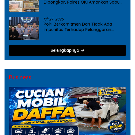
Dibongkar, Polres OKI Amankan Sabu
dan Ekstasi
Juli 27, 2026
Polri Berkomitmen Dan Tidak Ada
Impunitas Terhadap Pelanggaran
Tindak Pidana Narkoba
Selengkapnya
Business