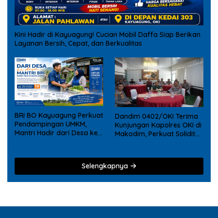
Kini Hadir di Kayuagung! Cucian Mobil Daffa Siap Berikan
Layanan Bersih, Cepat, dan Berkualitas
BRI BO Kayuagung Perkuat
Dandim 0402/OKI Terima
Pendampingan UMKM,
Kunjungan Kapolres OKI di
Mantri Hadir dari Desa ke
Makodim, Perkuat Soliditas
Desa
TNI – Polri
Selengkapnya