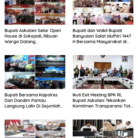
‎Bupati Askolani Gelar Open
‎Bupati dan Wakil Bupati
House di Sukajadi, Ribuan
Banyuasin Salat Idulfitri 1447
Warga Datang
H Bersama Masyarakat di
Bersilaturahmi
Masjid Agung Al-Amir
‎Bupati Bersama Kapolres
Ikuti Exit Meeting BPK RI,
Dan Dandim Pantau
Bupati Askolani Tekankan
Langsung Lalin Di Sejumlah
Komitmen Transparansi Tata
Titik Strategis
Kelola Keuangan Banyuasin