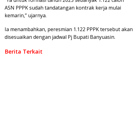
ASN PPPK sudah tandatangan kontrak kerja mulai
kemarin,” ujarnya.
Ia menambahkan, peresmian 1.122 PPPK tersebut akan
disesuaikan dengan jadwal Pj Bupati Banyuasin.
Berita Terkait
‎Bupati Askolani Gelar Open House di Sukajadi, Ribuan Warga
Datang Bersilaturahmi
‎Bupati dan Wakil Bupati Banyuasin Salat Idulfitri 1447 H
Bersama Masyarakat di Masjid Agung Al-Amir
‎Bupati Bersama Kapolres Dan Dandim Pantau Langsung Lalin
Di Sejumlah Titik Strategis
Ikuti Exit Meeting BPK RI, Bupati Askolani Tekankan Komitmen
Transparansi Tata Kelola Keuangan Banyuasin
Perkuat Infrastruktur dan Layanan Publik, Sekda Erwin
Sampaikan Usulan Prioritas BKBK 2026 ke Provinsi
Sepakat! Pembangunan Infrastruktur Air Bersih TSM Unit
Talang Kelapa Segera Dilakukan