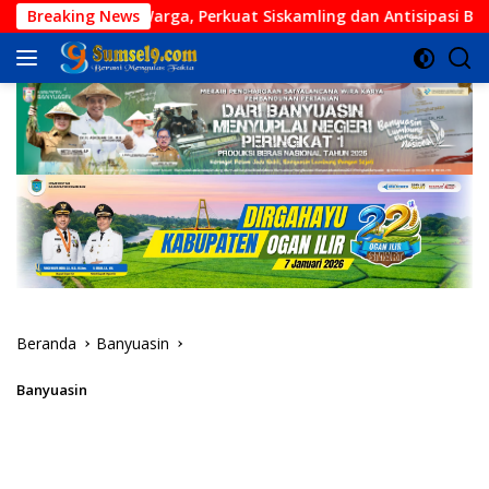
Langsung
sama Warga, Perkuat Siskamling dan Antisipasi Bencana
Breaking News
ke
konten
Beranda
Banyuasin
Banyuasin