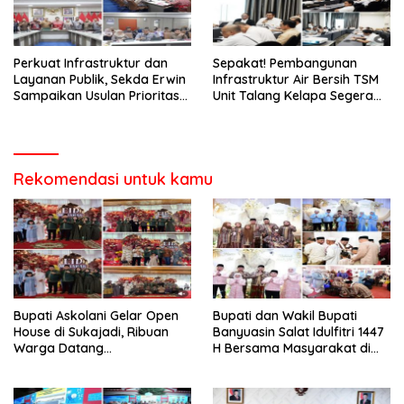
Perkuat Infrastruktur dan
Sepakat! Pembangunan
Layanan Publik, Sekda Erwin
Infrastruktur Air Bersih TSM
Sampaikan Usulan Prioritas
Unit Talang Kelapa Segera
BKBK 2026 ke Provinsi
Dilakukan
Rekomendasi untuk kamu
‎Bupati Askolani Gelar Open
‎Bupati dan Wakil Bupati
House di Sukajadi, Ribuan
Banyuasin Salat Idulfitri 1447
Warga Datang
H Bersama Masyarakat di
Bersilaturahmi
Masjid Agung Al-Amir