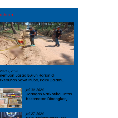
ashion
ustus 3, 2026
nemuan Jasad Buruh Harian di
rkebunan Sawit Muba, Polisi Dalami
ugaan Penyebab Kematian
Juli 30, 2026
Jaringan Narkotika Lintas
Kecamatan Dibongkar,
Polres OKI Amankan Sabu
dan Ekstasi
Juli 27, 2026
Polri Berkomitmen Dan