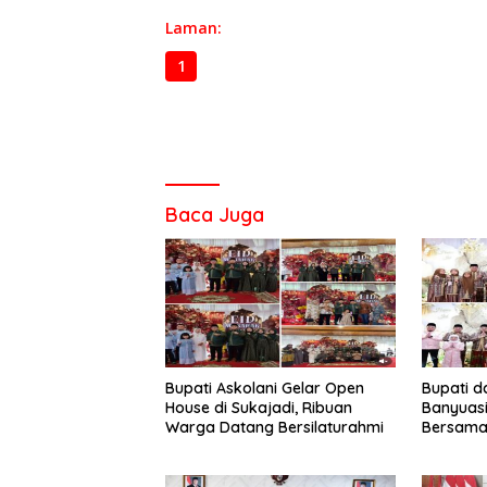
Laman:
1
2
3
Baca Juga
‎Bupati Askolani Gelar Open
‎Bupati d
House di Sukajadi, Ribuan
Banyuasin
Warga Datang Bersilaturahmi
Bersama 
Agung Al