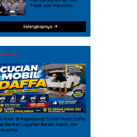
Tidak Ada Impunitas
Terhadap Pelanggaran
Tindak Pidana Narkoba
Selengkapnya
usiness
ni Hadir di Kayuagung! Cucian Mobil Daffa
ap Berikan Layanan Bersih, Cepat, dan
rkualitas