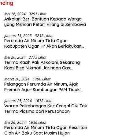
nding
Mei 16, 2024
3291 Lihat
Askolani Beri Bantuan Kepada Warga
yang Mencari Petani Hilang di Sembawa
Januari 15, 2025
3232 Lihat
Perumda Air Minum Tirta Ogan
Kabupaten Ogan Ilir Akan Berlakukan
Penyesuaian Tarif Air Februari Ini
Mei 20, 2024
2775 Lihat
Terima Kasih Pak Askolani, Sekarang
Kami Bisa Nikmati Jaringan Gas
Langsung ke Rumah
Maret 20, 2024
1790 Lihat
Pelanggan Perumda Air Minum, Ajak
Preman Agar Sambungan PAM Tidak
Putus
Januari 25, 2024
1678 Lihat
Warga Pelimbangan Kec Cengal OKI Tak
Terima Plasma dari Perusahaan
Mei 26, 2024
1636 Lihat
Perumda Air Minum Tirta Ogan Kesulitan
Olah Air Baku Saat Musim Hujan