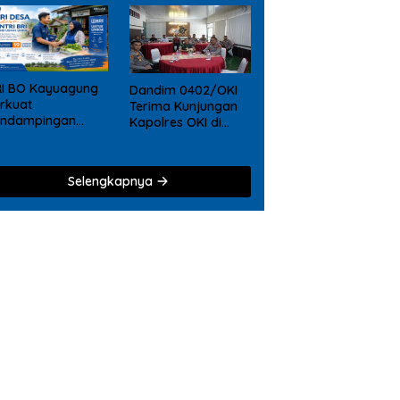
RI BO Kayuagung
Dandim 0402/OKI
rkuat
Terima Kunjungan
endampingan
Kapolres OKI di
KM, Mantri Hadir
Makodim, Perkuat
ri Desa ke Desa
Soliditas TNI – Polri
Selengkapnya