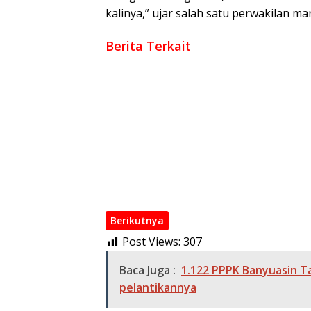
kalinya,” ujar salah satu perwakilan 
Berita Terkait
‎Bupati Askolani Gelar Open House di Sukaj
‎Bupati dan Wakil Bupati Banyuasin Salat Id
‎Bupati Bersama Kapolres Dan Dandim Pantau
Ikuti Exit Meeting BPK RI, Bupati Askolani
Banyuasin
Perkuat Infrastruktur dan Layanan Publik, 
Provinsi
Sepakat! Pembangunan Infrastruktur Air Be
Berikutnya
Post Views:
307
Baca Juga :
1.122 PPPK Banyuasin T
pelantikannya