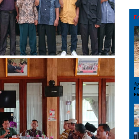
F
Ag
Pe
Pe
D