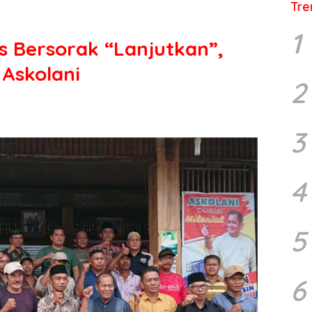
Tre
1
 Bersorak “Lanjutkan”,
Askolani
2
3
4
5
6