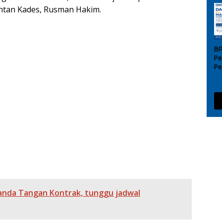
mantan Kades, Rusman Hakim.
adi, Ribuan Warga Datang Bersilaturahmi
B
ulfitri 1447 H Bersama Masyarakat di Masjid Agung Al-Amir
Pe
P
 Langsung Lalin Di Sejumlah Titik Strategis
UM
da
 Tekankan Komitmen Transparansi Tata Kelola Keuangan
Sekda Erwin Sampaikan Usulan Prioritas BKBK 2026 ke
rsih TSM Unit Talang Kelapa Segera Dilakukan
anda Tangan Kontrak, tunggu jadwal