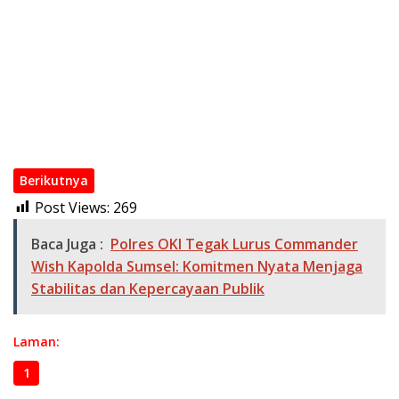
Organisasi Polri
Wakapolri Kukuhkan Pengurus KBPP Polri 2026–2031, Dorong
SDM Unggul dan Berdaya Saing
Kapolri di Rakorwas Kompolnas: Mitra Strategis untuk
Pembenahan Polri
Polri Mutasi Besar-besaran 108 Pati dan Pamen pada Mei
2026
Berikutnya
Post Views:
269
Baca Juga :
Polres OKI Tegak Lurus Commander
Wish Kapolda Sumsel: Komitmen Nyata Menjaga
Stabilitas dan Kepercayaan Publik
Laman:
1
2
3
4