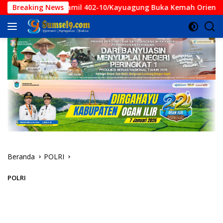
Langsung
Danramil 402-10/Kayuagung Buka Kemah Orientasi Saka Wir
Breaking News
ke
konten
Beranda
POLRI
POLRI