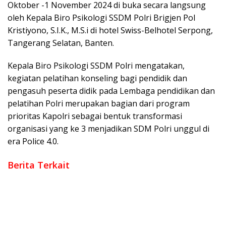
Oktober -1 November 2024 di buka secara langsung
oleh Kepala Biro Psikologi SSDM Polri Brigjen Pol
Kristiyono, S.I.K., M.S.i di hotel Swiss-Belhotel Serpong,
Tangerang Selatan, Banten.
Kepala Biro Psikologi SSDM Polri mengatakan,
kegiatan pelatihan konseling bagi pendidik dan
pengasuh peserta didik pada Lembaga pendidikan dan
pelatihan Polri merupakan bagian dari program
prioritas Kapolri sebagai bentuk transformasi
organisasi yang ke 3 menjadikan SDM Polri unggul di
era Police 4.0.
Berita Terkait
Polri Perkuat Kapasitas Personel Hadapi Modus Love
Scamming yang Kian Kompleks
Kombes Pol Putu Kholis Resmi Pimpin Polres Metro Bekasi
Dalam Keadaan Penuh Haru
Polri Rotasi Jabatan 146 Pati dan Pamen, Sebagai Dinamika