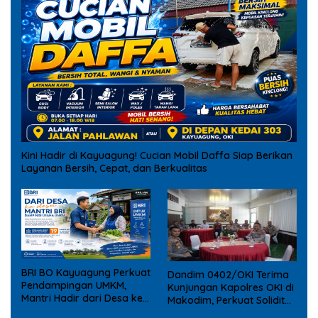
Kini Hadir di Kayuagung! Cucian Mobil Daffa Siap Berikan
Layanan Bersih, Cepat, dan Berkualitas
BRI BO Kayuagung Perkuat
Dandim 0402/OKI Terima
Pendampingan UMKM,
Kunjungan Kapolres OKI di
Mantri Hadir dari Desa ke
Makodim, Perkuat Soliditas
Desa
TNI – Polri