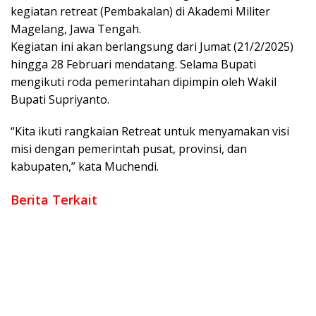
kegiatan retreat (Pembakalan) di Akademi Militer
Magelang, Jawa Tengah.
Kegiatan ini akan berlangsung dari Jumat (21/2/2025)
hingga 28 Februari mendatang. Selama Bupati
mengikuti roda pemerintahan dipimpin oleh Wakil
Bupati Supriyanto.
“Kita ikuti rangkaian Retreat untuk menyamakan visi
misi dengan pemerintah pusat, provinsi, dan
kabupaten,” kata Muchendi.
Berita Terkait
Pemkab OKI dan DJKN Sepakati Optimalisasi Aset dan
Piutang Daerah
Sinergi Pemkab OKI dan Kejari Perkuat Tata Kelola Pajak
Daerah
Bupati OKI Apresiasi Dedikasi Polri Jaga Keamanan dan
Kawal Pembangunan
Jaga Kondusivitas, Pemkab dan Polres OKI Rangkul Warga