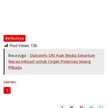
Tebing Suluh Lewat Dialog
Muchendi Jadi Responden Pertama Sensus Ekonomi 2026,
Warga OKI Diminta Sampaikan Data Akurat
Empat Jembatan Baru di OKI Buka Akses dan Gerakkan
Ekonomi Desa
Berikutnya
Post Views:
126
Baca Juga :
Diskomfo OKI Ajak Media Sebarkan
Narasi Inklusif untuk Cegah Polarisasi Jelang
Pilkada
Laman:
1
2
3