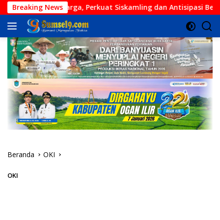
Langsung
sama Warga, Perkuat Siskamling dan Antisipasi Bencana
Breaking News
ke
konten
Beranda
OKI
OKI