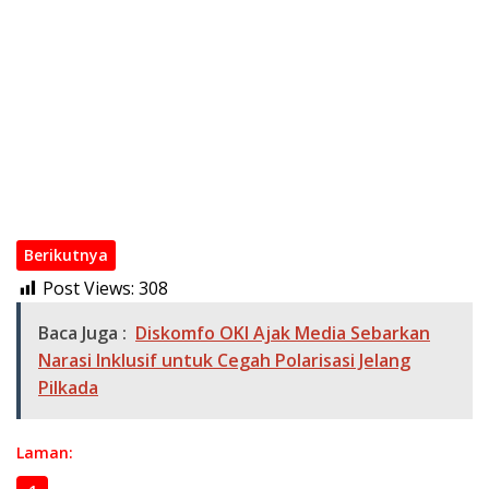
Sinergi Pemkab OKI dan Kejari Perkuat Tata Kelola Pajak
Daerah
Bupati OKI Apresiasi Dedikasi Polri Jaga Keamanan dan
Kawal Pembangunan
Jaga Kondusivitas, Pemkab dan Polres OKI Rangkul Warga
Tebing Suluh Lewat Dialog
Muchendi Jadi Responden Pertama Sensus Ekonomi 2026,
Warga OKI Diminta Sampaikan Data Akurat
Berikutnya
Post Views:
308
Baca Juga :
Diskomfo OKI Ajak Media Sebarkan
Narasi Inklusif untuk Cegah Polarisasi Jelang
Pilkada
Laman: