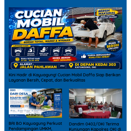
Kini Hadir di Kayuagung! Cucian Mobil Daffa Siap Berikan
Layanan Bersih, Cepat, dan Berkualitas
BRI BO Kayuagung Perkuat
Dandim 0402/OKI Terima
Pendampingan UMKM,
Kunjungan Kapolres OKI di