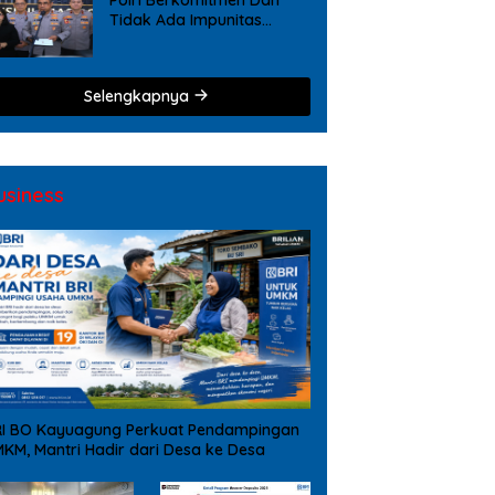
Tidak Ada Impunitas
Terhadap Pelanggaran
Tindak Pidana Narkoba
Selengkapnya
usiness
I BO Kayuagung Perkuat Pendampingan
KM, Mantri Hadir dari Desa ke Desa