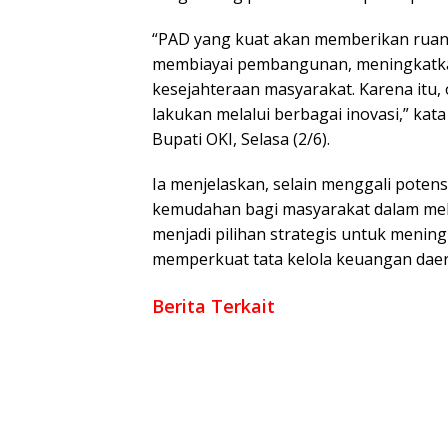
“PAD yang kuat akan memberikan ruang
membiayai pembangunan, meningkatkan
kesejahteraan masyarakat. Karena itu, 
lakukan melalui berbagai inovasi,” ka
Bupati OKI, Selasa (2/6).
Ia menjelaskan, selain menggali poten
kemudahan bagi masyarakat dalam mela
menjadi pilihan strategis untuk menin
memperkuat tata kelola keuangan daer
Berita Terkait
Pemkab OKI dan DJKN Sepakati Optimalisas
Sinergi Pemkab OKI dan Kejari Perkuat Tata
Bupati OKI Apresiasi Dedikasi Polri Jaga
Jaga Kondusivitas, Pemkab dan Polres OKI 
Muchendi Jadi Responden Pertama Sensus 