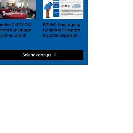
andim 0402/OKI
BRI BO Kayuagung
rima Kunjungan
Hadirkan Program
polres OKI di
Booster Deposito
kodim, Perkuat
2026, Nikmati
liditas TNI – Polri
Reward Tambahan
bagi Nasabah
Selengkapnya
Deposito Digital