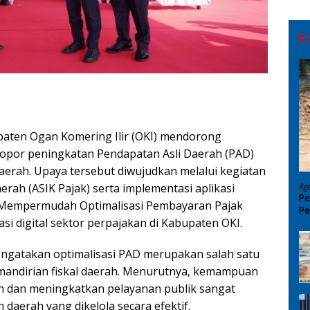
F
aten Ogan Komering Ilir (OKI) mendorong
elopor peningkatan Pendapatan Asli Daerah (PAD)
daerah. Upaya tersebut diwujudkan melalui kegiatan
Ag
erah (ASIK Pajak) serta implementasi aplikasi
Pe
e Mempermudah Optimalisasi Pembayaran Pajak
Pe
si digital sektor perpajakan di Kabupaten OKI.
D
engatakan optimalisasi PAD merupakan salah satu
mandirian fiskal daerah. Menurutnya, kemampuan
 dan meningkatkan pelayanan publik sangat
aerah yang dikelola secara efektif.