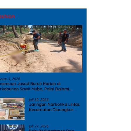
ashion
ustus 3, 2026
nemuan Jasad Buruh Harian di
rkebunan Sawit Muba, Polisi Dalami
ugaan Penyebab Kematian
Juli 30, 2026
Jaringan Narkotika Lintas
Kecamatan Dibongkar,
Polres OKI Amankan Sabu
dan Ekstasi
Juli 27, 2026
Polri Berkomitmen Dan