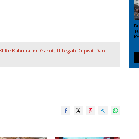
an Gerakkan Ekonomi Desa
D
Te
Ka
Ma
So
KI Ke Kabupaten Garut, Ditegah Depisit Dan