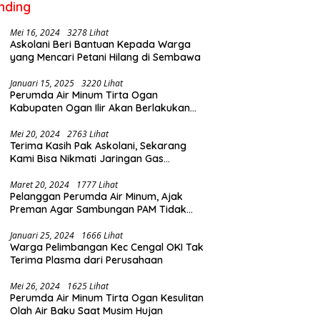
nding
Mei 16, 2024
3278 Lihat
Askolani Beri Bantuan Kepada Warga
yang Mencari Petani Hilang di Sembawa
Januari 15, 2025
3220 Lihat
Perumda Air Minum Tirta Ogan
Kabupaten Ogan Ilir Akan Berlakukan
Penyesuaian Tarif Air Februari Ini
Mei 20, 2024
2763 Lihat
Terima Kasih Pak Askolani, Sekarang
Kami Bisa Nikmati Jaringan Gas
Langsung ke Rumah
Maret 20, 2024
1777 Lihat
Pelanggan Perumda Air Minum, Ajak
Preman Agar Sambungan PAM Tidak
Putus
Januari 25, 2024
1666 Lihat
Warga Pelimbangan Kec Cengal OKI Tak
Terima Plasma dari Perusahaan
Mei 26, 2024
1625 Lihat
Perumda Air Minum Tirta Ogan Kesulitan
Olah Air Baku Saat Musim Hujan