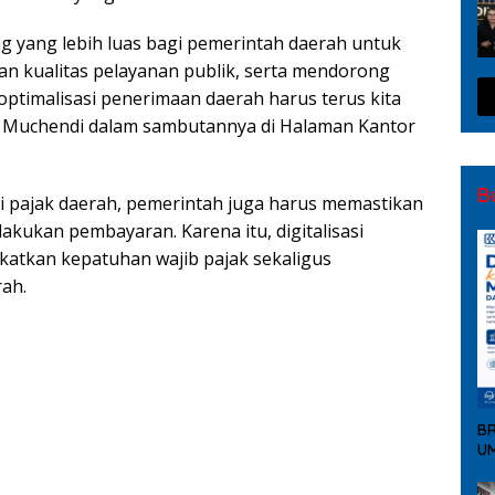
 yang lebih luas bagi pemerintah daerah untuk
 kualitas pelayanan publik, serta mendorong
optimalisasi penerimaan daerah harus terus kita
ta Muchendi dalam sambutannya di Halaman Kantor
B
si pajak daerah, pemerintah juga harus memastikan
kukan pembayaran. Karena itu, digitalisasi
gkatkan kepatuhan wajib pajak sekaligus
ah.
i Aset dan Piutang Daerah
 Kelola Pajak Daerah
 Keamanan dan Kawal Pembangunan
BR
UM
Rangkul Warga Tebing Suluh Lewat Dialog
Ekonomi 2026, Warga OKI Diminta Sampaikan Data