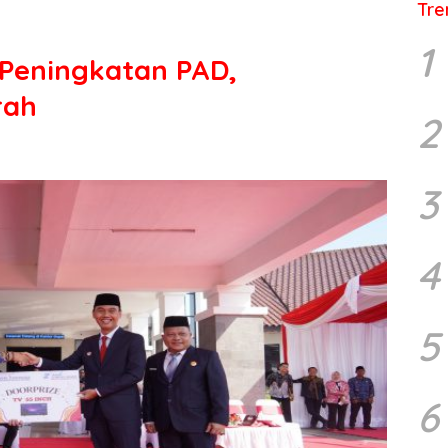
Tre
1
 Peningkatan PAD,
rah
2
3
4
5
6