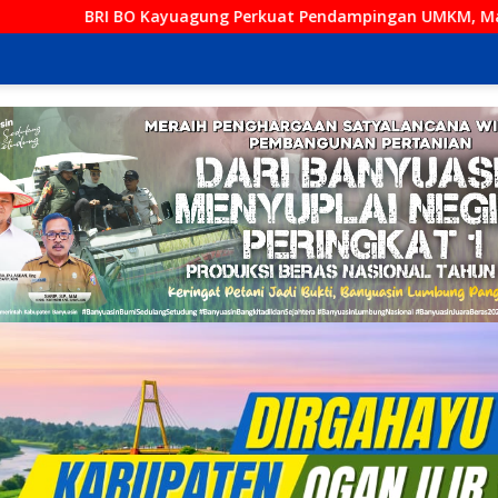
erkuat Pendampingan UMKM, Mantri Hadir dari Desa ke Desa