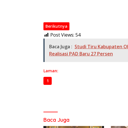
Akurat
Empat Jembatan Baru di OKI Buka Akses d
Berikutnya
Post Views:
54
Baca Juga :
Studi Tiru Kabupaten O
Realisasi PAD Baru 27 Persen
Laman:
1
2
3
Baca Juga