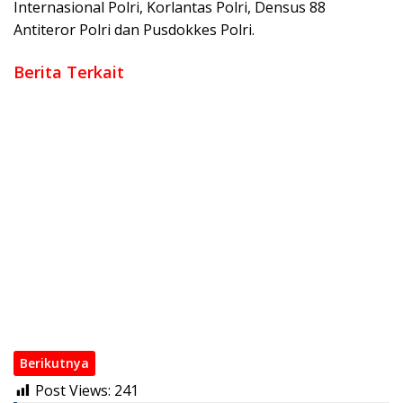
Internasional Polri, Korlantas Polri, Densus 88
Antiteror Polri dan Pusdokkes Polri.
Berita Terkait
Polri Perkuat Kapasitas Personel Hadapi Modus Love
Scamming yang Kian Kompleks
Kombes Pol Putu Kholis Resmi Pimpin Polres Metro Bekasi
Dalam Keadaan Penuh Haru
Polri Rotasi Jabatan 146 Pati dan Pamen, Sebagai Dinamika
Organisasi Polri
Wakapolri Kukuhkan Pengurus KBPP Polri 2026–2031, Dorong
SDM Unggul dan Berdaya Saing
Kapolri di Rakorwas Kompolnas: Mitra Strategis untuk
Pembenahan Polri
Polri Mutasi Besar-besaran 108 Pati dan Pamen pada Mei
2026
Berikutnya
Post Views:
241