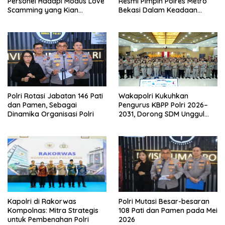
Personel Hadapi Modus Love
Resmi Pimpin Polres Metro
Scamming yang Kian
Bekasi Dalam Keadaan
Kompleks
Penuh Haru
Polri Rotasi Jabatan 146 Pati
Wakapolri Kukuhkan
dan Pamen, Sebagai
Pengurus KBPP Polri 2026–
Dinamika Organisasi Polri
2031, Dorong SDM Unggul
dan Berdaya Saing
Kapolri di Rakorwas
Polri Mutasi Besar-besaran
Kompolnas: Mitra Strategis
108 Pati dan Pamen pada Mei
untuk Pembenahan Polri
2026