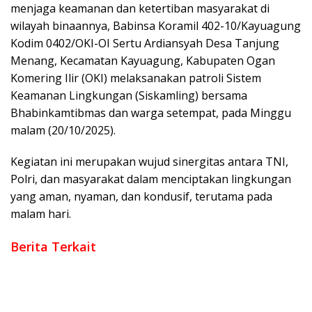
menjaga keamanan dan ketertiban masyarakat di
wilayah binaannya, Babinsa Koramil 402-10/Kayuagung
Kodim 0402/OKI-OI Sertu Ardiansyah Desa Tanjung
Menang, Kecamatan Kayuagung, Kabupaten Ogan
Komering Ilir (OKI) melaksanakan patroli Sistem
Keamanan Lingkungan (Siskamling) bersama
Bhabinkamtibmas dan warga setempat, pada Minggu
malam (20/10/2025).
Kegiatan ini merupakan wujud sinergitas antara TNI,
Polri, dan masyarakat dalam menciptakan lingkungan
yang aman, nyaman, dan kondusif, terutama pada
malam hari.
Berita Terkait
Patroli Malam Babinsa Koramil 402-03/Sp Padang Bersama
Warga, Perkuat Siskamling dan Antisipasi Bencana
Danramil 402-10/Kayuagung Buka Kemah Orientasi Saka
Wira Kartika Angkatan ke-8 Tahun 2026