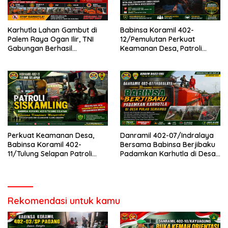
Karhutla Lahan Gambut di
Babinsa Koramil 402-
Palem Raya Ogan Ilir, TNI
12/Pemulutan Perkuat
Gabungan Berhasil
Keamanan Desa, Patroli
Padamkan Api, Berjibaku
Siskamling Sekaligus
hingga Malam
Sosialisasikan Pencegahan
Karhutla
Perkuat Keamanan Desa,
Danramil 402-07/Indralaya
Babinsa Koramil 402-
Bersama Babinsa Berjibaku
11/Tulung Selapan Patroli
Padamkan Karhutla di Desa
Siskamling Bersama Warga
Pulau Semambu
Kayu Ara
Rekomendasi untuk kamu