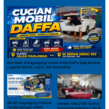
Kini Hadir di Kayuagung! Cucian Mobil Daffa Siap Berikan
Layanan Bersih, Cepat, dan Berkualitas
BRI BO Kayuagung Perkuat
Dandim 0402/OKI Terima
Pendampingan UMKM,
Kunjungan Kapolres OKI di