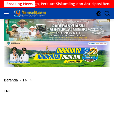
Langsung
ama Warga, Perkuat Siskamling dan Antisipasi Bencana
Breaking News
ke
konten
Beranda
TNI
TNI