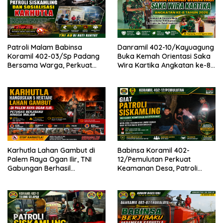
Patroli Malam Babinsa
Danramil 402-10/Kayuagung
Koramil 402-03/Sp Padang
Buka Kemah Orientasi Saka
Bersama Warga, Perkuat
Wira Kartika Angkatan ke-8
Siskamling dan Antisipasi
Tahun 2026
Bencana
Karhutla Lahan Gambut di
Babinsa Koramil 402-
Palem Raya Ogan Ilir, TNI
12/Pemulutan Perkuat
Gabungan Berhasil
Keamanan Desa, Patroli
Padamkan Api, Berjibaku
Siskamling Sekaligus
hingga Malam
Sosialisasikan Pencegahan
Karhutla