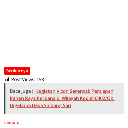
Karhutla Lahan Gambut di Palem Raya Ogan Ilir, TNI
Gabungan Berhasil Padamkan Api, Berjibaku hingga Malam
Babinsa Koramil 402-12/Pemulutan Perkuat Keamanan Desa,
Patroli Siskamling Sekaligus Sosialisasikan Pencegahan
Karhutla
Perkuat Keamanan Desa, Babinsa Koramil 402-11/Tulung
Selapan Patroli Siskamling Bersama Warga Kayu Ara
Danramil 402-07/Indralaya Bersama Babinsa Berjibaku
Padamkan Karhutla di Desa Pulau Semambu
Berikutnya
Post Views:
158
Baca Juga :
Kegiatan Vicon Serentak Persiapan
Panen Raya Perdana di Wilayah Kodim 0402/OKI
Digelar di Desa Sindang Sari
Laman: