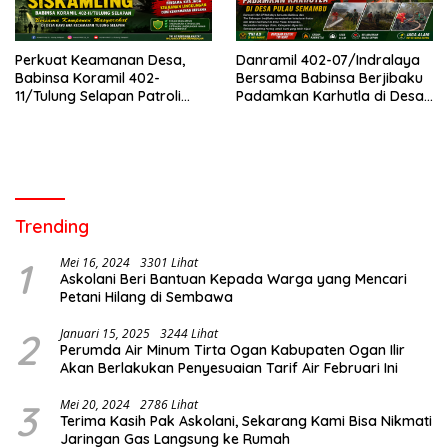
Perkuat Keamanan Desa,
Danramil 402-07/Indralaya
Babinsa Koramil 402-
Bersama Babinsa Berjibaku
11/Tulung Selapan Patroli
Padamkan Karhutla di Desa
Siskamling Bersama Warga
Pulau Semambu
Kayu Ara
Trending
1
Mei 16, 2024
3301 Lihat
Askolani Beri Bantuan Kepada Warga yang Mencari
Petani Hilang di Sembawa
2
Januari 15, 2025
3244 Lihat
Perumda Air Minum Tirta Ogan Kabupaten Ogan Ilir
Akan Berlakukan Penyesuaian Tarif Air Februari Ini
3
Mei 20, 2024
2786 Lihat
Terima Kasih Pak Askolani, Sekarang Kami Bisa Nikmati
Jaringan Gas Langsung ke Rumah