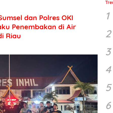
Tre
1
umsel dan Polres OKI
aku Penembakan di Air
2
i Riau
3
4
5
6