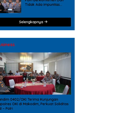
Tidak Ada Impunitas
Terhadap Pelanggaran
Tindak Pidana Narkoba
Selengkapnya
usiness
ndim 0402/OKI Terima Kunjungan
polres OKI di Makodim, Perkuat Soliditas
I – Polri