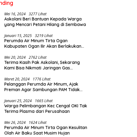
nding
Mei 16, 2024
3277 Lihat
Askolani Beri Bantuan Kepada Warga
yang Mencari Petani Hilang di Sembawa
Januari 15, 2025
3219 Lihat
Perumda Air Minum Tirta Ogan
Kabupaten Ogan Ilir Akan Berlakukan
Penyesuaian Tarif Air Februari Ini
Mei 20, 2024
2762 Lihat
Terima Kasih Pak Askolani, Sekarang
Kami Bisa Nikmati Jaringan Gas
Langsung ke Rumah
Maret 20, 2024
1776 Lihat
Pelanggan Perumda Air Minum, Ajak
Preman Agar Sambungan PAM Tidak
Putus
Januari 25, 2024
1665 Lihat
Warga Pelimbangan Kec Cengal OKI Tak
Terima Plasma dari Perusahaan
Mei 26, 2024
1624 Lihat
Perumda Air Minum Tirta Ogan Kesulitan
Olah Air Baku Saat Musim Hujan