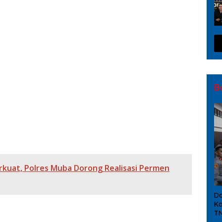
n Sawit Muba, Polisi Dalami Dugaan Penyebab Kematian
gkar, Polres OKI Amankan Sabu dan Ekstasi
s Terhadap Pelanggaran Tindak Pidana Narkoba
umsel dan Forkopimda Amankan 1,28 Juta Liter BBM Ilegal
B
laku Penganiayaan Maut di Air Sugihan
 Tangkap Tersangka Curas di Sungai Menang
kuat, Polres Muba Dorong Realisasi Permen
Da
Ka
TN