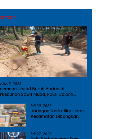
ashion
ustus 3, 2026
nemuan Jasad Buruh Harian di
rkebunan Sawit Muba, Polisi Dalami
ugaan Penyebab Kematian
Juli 30, 2026
Jaringan Narkotika Lintas
Kecamatan Dibongkar,
Polres OKI Amankan Sabu
dan Ekstasi
Juli 27, 2026
Polri Berkomitmen Dan