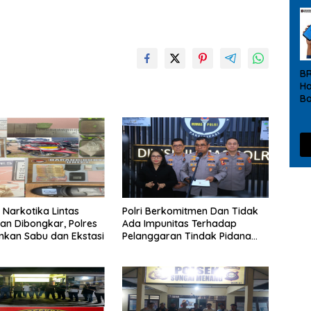
B
Ha
Bo
20
R
b
De
 Narkotika Lintas
Polri Berkomitmen Dan Tidak
n Dibongkar, Polres
Ada Impunitas Terhadap
kan Sabu dan Ekstasi
Pelanggaran Tindak Pidana
Narkoba