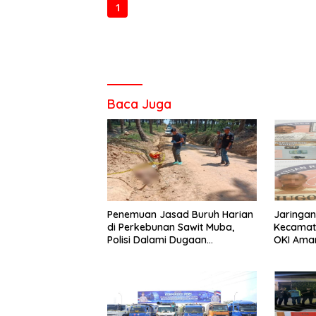
1
2
3
Baca Juga
Penemuan Jasad Buruh Harian
Jaringan
di Perkebunan Sawit Muba,
Kecamata
Polisi Dalami Dugaan
OKI Aman
Penyebab Kematian