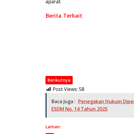
aparat.
Berita Terkait
Penemuan Jasad Buruh Harian di Perkebuna
Jaringan Narkotika Lintas Kecamatan Dibon
Polri Berkomitmen Dan Tidak Ada Impunita
Implementasi Polri Presisi, Sinergi Polda S
Kurang dari 24 Jam, Polres OKI Tangkap Pe
Tegaskan Keamanan Wilayah, Polda Sumsel
Berikutnya
Post Views:
58
Baca Juga :
Penegakan Hukum Diper
ESDM No. 14 Tahun 2025
Laman: