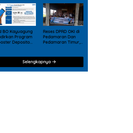
RI BO Kayuagung
Reses DPRD OKI di
dirkan Program
Pedamaran Dan
oster Deposito
Pedamaran Timur,
26, Nikmati
Mujarokib Janji
eward Tambahan
Akan
agi Nasabah
Memperjuangkan
Selengkapnya
posito Digital
Usulan Masyarakat