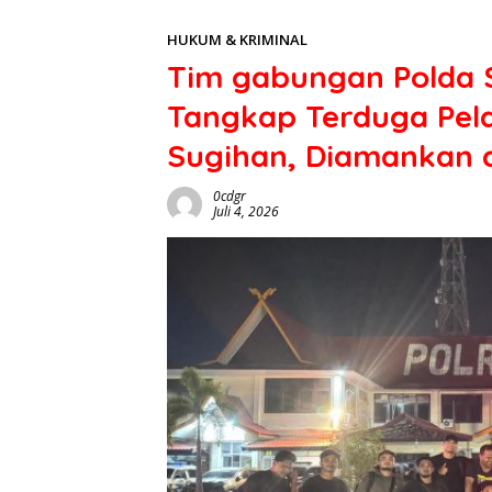
HUKUM & KRIMINAL
Tim gabungan Polda S
Tangkap Terduga Pel
Sugihan, Diamankan d
0cdgr
Juli 4, 2026