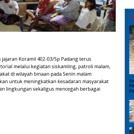
F
 jajaran Koramil 402-03/Sp Padang terus
rial melalui kegiatan siskamling, patroli malam,
akat di wilayah binaan pada Senin malam
Ag
anakan untuk meningkatkan kesadaran masyarakat
Pe
an lingkungan sekaligus mencegah berbagai
Pe
D
02-11/Tulung Selapan Patroli Siskamling Bersama Warga
sa Berjibaku Padamkan Karhutla di Desa Pulau Semambu