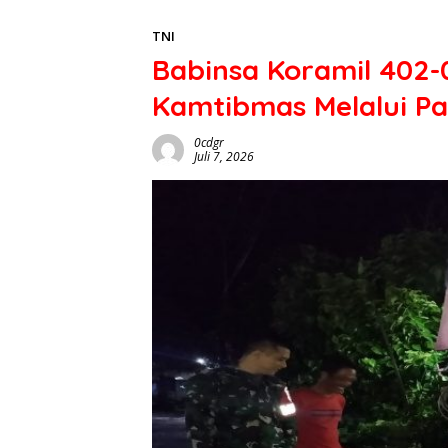
TNI
Babinsa Koramil 402
Kamtibmas Melalui Pa
0cdgr
Juli 7, 2026