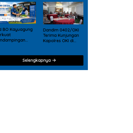
RI BO Kayuagung
Dandim 0402/OKI
rkuat
Terima Kunjungan
endampingan
Kapolres OKI di
KM, Mantri Hadir
Makodim, Perkuat
ri Desa ke Desa
Soliditas TNI – Polri
Selengkapnya