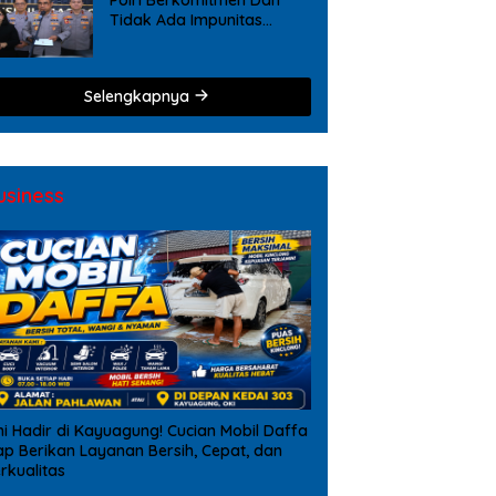
Tidak Ada Impunitas
Terhadap Pelanggaran
Tindak Pidana Narkoba
Selengkapnya
usiness
ni Hadir di Kayuagung! Cucian Mobil Daffa
ap Berikan Layanan Bersih, Cepat, dan
rkualitas