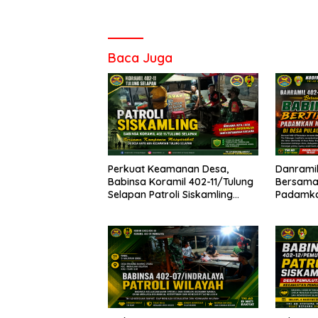
Baca Juga
Perkuat Keamanan Desa,
Danramil
Babinsa Koramil 402-11/Tulung
Bersama 
Selapan Patroli Siskamling
Padamkan
Bersama Warga Kayu Ara
Pulau S