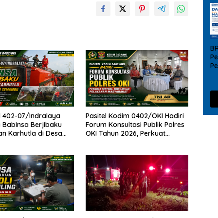
B
Pe
P
UM
da
 402-07/Indralaya
Pasitel Kodim 0402/OKI Hadiri
Babinsa Berjibaku
Forum Konsultasi Publik Polres
 Karhutla di Desa
OKI Tahun 2026, Perkuat
emambu
Sinergi Tingkatkan Pelayanan
Masyarakat