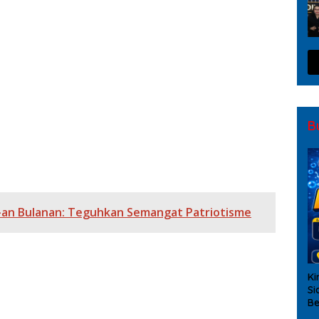
asi Publik Polres OKI Tahun 2026, Perkuat Sinergi
02-07/Indralaya Bersama Warga Aktifkan Siskamling
 Siskamling Bersama Warga, Perkuat Keamanan
sil Padamkan Karhutla di Lempuing, Setengah Hektare
B
-an Bulanan: Teguhkan Semangat Patriotisme
Ki
Si
Be