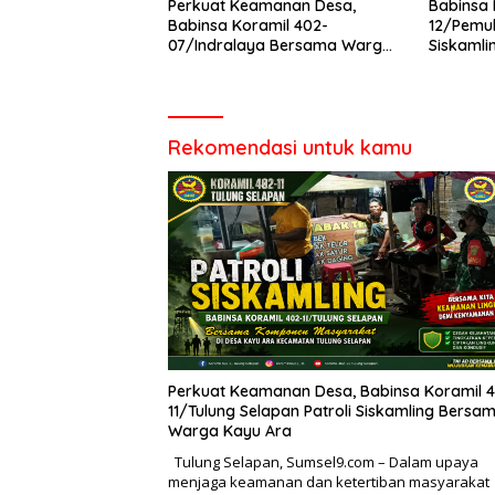
Perkuat Keamanan Desa,
Babinsa 
Babinsa Koramil 402-
12/Pemul
07/Indralaya Bersama Warga
Siskaml
Aktifkan Siskamling dan Patroli
Perkuat
Terpadu
dan Cega
Rekomendasi untuk kamu
Perkuat Keamanan Desa, Babinsa Koramil 
11/Tulung Selapan Patroli Siskamling Bersa
Warga Kayu Ara
Tulung Selapan, Sumsel9.com – Dalam upaya
menjaga keamanan dan ketertiban masyarakat