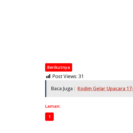
Pasitel Kodim 0402/OKI Hadiri Forum Konsult
Tingkatkan Pelayanan Masyarakat
Perkuat Keamanan Desa, Babinsa Koramil 4
dan Patroli Terpadu
Babinsa Koramil 402-12/Pemulutan Patroli
Lingkungan dan Cegah Karhutla
Respons Cepat TNI dan Tim Gabungan Berha
Lahan Terselamatkan
Berikutnya
Post Views:
31
Baca Juga :
Kodim Gelar Upacara 17
Laman:
1
2
3
4