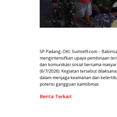
SP Padang, OKI, Sumsel9.com – Babinsa
mengintensifkan upaya pembinaan terito
dan komunikasi sosial bersama masyar
(6/7/2026). Kegiatan tersebut dilaks
dalam menjaga keamanan dan ketertib
potensi gangguan kamtibmas.
Berita Terkait
Perkuat Keamanan Desa, Babinsa Koramil 4
Kayu Ara
Danramil 402-07/Indralaya Bersama Babin