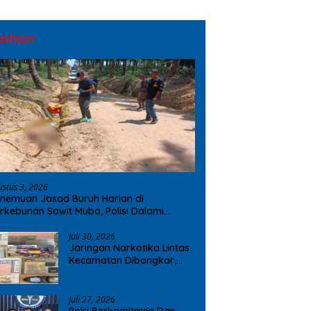
ashion
ustus 3, 2026
nemuan Jasad Buruh Harian di
rkebunan Sawit Muba, Polisi Dalami
ugaan Penyebab Kematian
Juli 30, 2026
Jaringan Narkotika Lintas
Kecamatan Dibongkar,
Polres OKI Amankan Sabu
dan Ekstasi
Juli 27, 2026
Polri Berkomitmen Dan