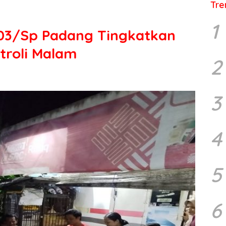
Tre
1
-03/Sp Padang Tingkatkan
troli Malam
2
3
4
5
6