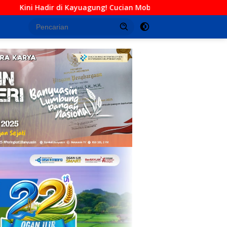
g! Cucian Mobil Daffa Siap Berikan Layanan Bersih, Cepat, dan B