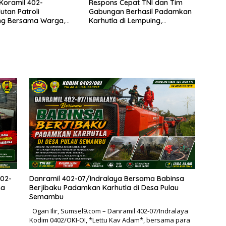
Koramil 402-
Respons Cepat TNI dan Tim
utan Patroli
Gabungan Berhasil Padamkan
ing Bersama Warga,
Karhutla di Lempuing,
 Keamanan Lingkungan
Setengah Hektare Lahan
h Karhutla
Terselamatkan
402-
Danramil 402-07/Indralaya Bersama Babinsa
ma
Berjibaku Padamkan Karhutla di Desa Pulau
Semambu
Ogan Ilir, Sumsel9.com – Danramil 402-07/Indralaya
Kodim 0402/OKI-OI, *Lettu Kav Adam*, bersama para