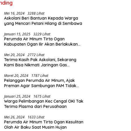
nding
Mei 16, 2024
3288 Lihat
Askolani Beri Bantuan Kepada Warga
yang Mencari Petani Hilang di Sembawa
Januari 15, 2025
3229 Lihat
Perumda Air Minum Tirta Ogan
Kabupaten Ogan Ilir Akan Berlakukan
Penyesuaian Tarif Air Februari Ini
Mei 20, 2024
2772 Lihat
Terima Kasih Pak Askolani, Sekarang
Kami Bisa Nikmati Jaringan Gas
Langsung ke Rumah
Maret 20, 2024
1787 Lihat
Pelanggan Perumda Air Minum, Ajak
Preman Agar Sambungan PAM Tidak
Putus
Januari 25, 2024
1675 Lihat
Warga Pelimbangan Kec Cengal OKI Tak
Terima Plasma dari Perusahaan
Mei 26, 2024
1633 Lihat
Perumda Air Minum Tirta Ogan Kesulitan
Olah Air Baku Saat Musim Hujan