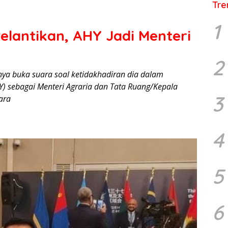
Tre
1
elantikan, AHY Jadi Menteri
2
nya buka suara soal ketidakhadiran dia dalam
Y) sebagai Menteri Agraria dan Tata Ruang/Kepala
3
ara
4
5
6