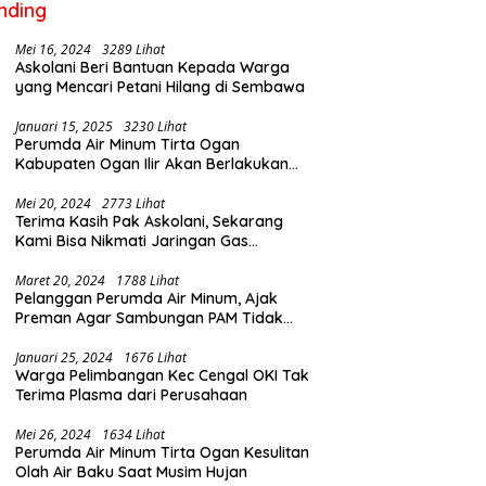
nding
Mei 16, 2024
3289 Lihat
Askolani Beri Bantuan Kepada Warga
yang Mencari Petani Hilang di Sembawa
Januari 15, 2025
3230 Lihat
Perumda Air Minum Tirta Ogan
Kabupaten Ogan Ilir Akan Berlakukan
Penyesuaian Tarif Air Februari Ini
Mei 20, 2024
2773 Lihat
Terima Kasih Pak Askolani, Sekarang
Kami Bisa Nikmati Jaringan Gas
Langsung ke Rumah
Maret 20, 2024
1788 Lihat
Pelanggan Perumda Air Minum, Ajak
Preman Agar Sambungan PAM Tidak
Putus
Januari 25, 2024
1676 Lihat
Warga Pelimbangan Kec Cengal OKI Tak
Terima Plasma dari Perusahaan
Mei 26, 2024
1634 Lihat
Perumda Air Minum Tirta Ogan Kesulitan
Olah Air Baku Saat Musim Hujan