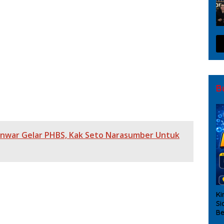
Gaji Dan Jamsostek Pramudi Jaklingko
an Pembenahan Instansi
Asing di Deportasi
 di Jatinegara
BG diKelurahan ujung Menteng kecamatan Cakung
Penumpang Jurusan Sumatra Berangkat Lebih Awal
B
 Anwar Gelar PHBS, Kak Seto Narasumber Untuk
Ki
Si
Be