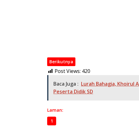
Keresahan Sopir/ Pramudi Tentang Status, 
Imigrasi Gandeng KPK Perkuat Pengawas d
Penyalahgunaan izin Tinggal 25 Fotografer 
Parkir Liar di Razia 20 Kendaraan Terjaring
Ratusan Siswa-siswi Sd keracunan Menu M
Menghindari Macet Puncak Mudik lebaran, 
Berikutnya
Post Views:
420
Baca Juga :
Lurah Bahagia, Khoirul
Peserta Didik SD
Laman:
1
2
3
4