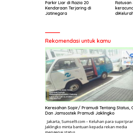
Parkir Liar di Razia 20
Ratusan 
Kendaraan Terjaring di
keracun
Jatinegara
diKelura
kecamat
Rekomendasi untuk kamu
Keresahan Sopir/ Pramudi Tentang Status, G
Dan Jamsostek Pramudi Jaklingko
Jakarta, Sumsel9.com – Keluhan para supir/pra
Jaklingko minta bantuan kepada rekan media
mengenai status,…