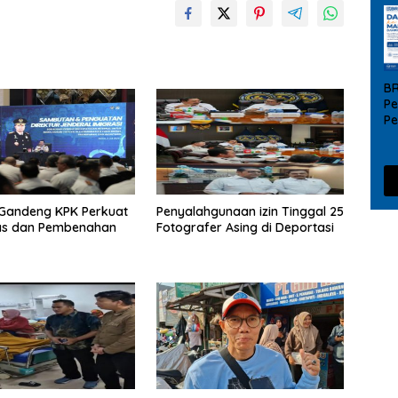
B
Pe
P
UM
da
 Gandeng KPK Perkuat
Penyalahgunaan izin Tinggal 25
s dan Pembenahan
Fotografer Asing di Deportasi