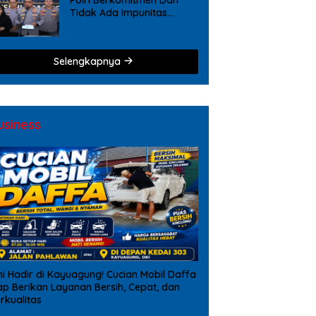
Tidak Ada Impunitas
Terhadap Pelanggaran
Tindak Pidana Narkoba
Selengkapnya
usiness
ni Hadir di Kayuagung! Cucian Mobil Daffa
ap Berikan Layanan Bersih, Cepat, dan
rkualitas