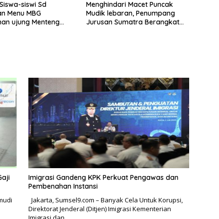
Siswa-siswi Sd
Menghindari Macet Puncak
an Menu MBG
Mudik lebaran, Penumpang
han ujung Menteng
Jurusan Sumatra Berangkat
an Cakung
Lebih Awal
aji
Imigrasi Gandeng KPK Perkuat Pengawas dan
Pembenahan Instansi
mudi
Jakarta, Sumsel9.com – Banyak Cela Untuk Korupsi,
Direktorat Jenderal (Ditjen) Imigrasi Kementerian
Imigrasi dan…