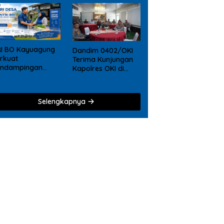
RI BO Kayuagung
Dandim 0402/OKI
rkuat
Terima Kunjungan
endampingan
Kapolres OKI di
KM, Mantri Hadir
Makodim, Perkuat
ri Desa ke Desa
Soliditas TNI – Polri
Selengkapnya