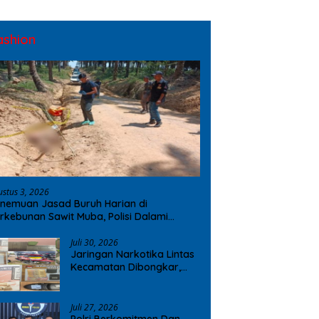
ashion
ustus 3, 2026
nemuan Jasad Buruh Harian di
rkebunan Sawit Muba, Polisi Dalami
ugaan Penyebab Kematian
Juli 30, 2026
Jaringan Narkotika Lintas
Kecamatan Dibongkar,
Polres OKI Amankan Sabu
dan Ekstasi
Juli 27, 2026
Polri Berkomitmen Dan