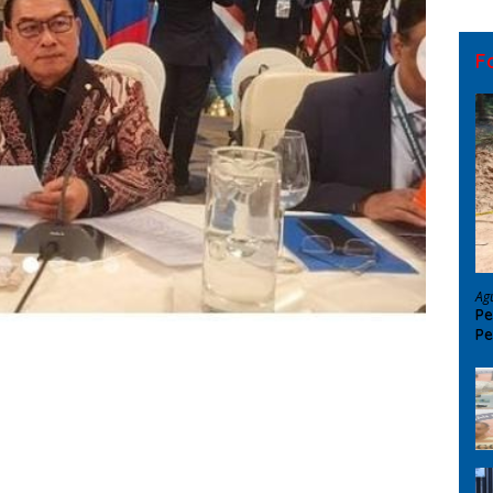
F
Ag
Pe
Pe
D