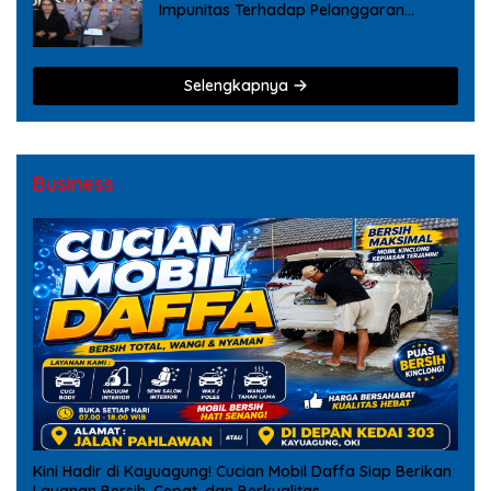
Impunitas Terhadap Pelanggaran
Tindak Pidana Narkoba
Selengkapnya
Business
Kini Hadir di Kayuagung! Cucian Mobil Daffa Siap Berikan
Layanan Bersih, Cepat, dan Berkualitas