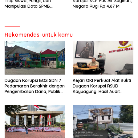
Titip Siswa, Pungli, dan
Korupsi KCP Pos Air Sugihan,
Manipulasi Data SPMB
Negara Rugi Rp 4,67 M
Adalah Tindak Pidana
Rekomendasi untuk kamu
Dugaan Korupsi BOS SDN 7
Kejari OKI Perkuat Alat Bukti
Pedamaran Berakhir dengan
Dugaan Korupsi RSUD
Pengembalian Dana, Publik
Kayuagung, Hasil Audit
Soroti Sikap Disdik OKI
Kerugian Negara Jadi
Penentu Tahap Berikutnya