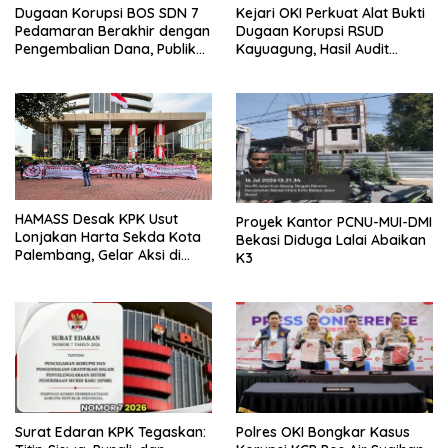
Dugaan Korupsi BOS SDN 7
Kejari OKI Perkuat Alat Bukti
Pedamaran Berakhir dengan
Dugaan Korupsi RSUD
Pengembalian Dana, Publik
Kayuagung, Hasil Audit
Soroti Sikap Disdik OKI
Kerugian Negara Jadi
Penentu Tahap Berikutnya
HAMASS Desak KPK Usut
Proyek Kantor PCNU-MUI-DMI
Lonjakan Harta Sekda Kota
Bekasi Diduga Lalai Abaikan
Palembang, Gelar Aksi di
K3
Gedung Merah Putih
Surat Edaran KPK Tegaskan:
Polres OKI Bongkar Kasus