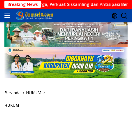
Langsung
sama Warga, Perkuat Siskamling dan Antisipasi Bencana
Breaking News
ke
konten
Beranda
HUKUM
HUKUM