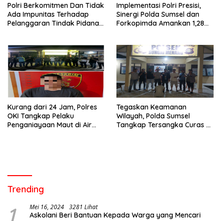
Polri Berkomitmen Dan Tidak
Implementasi Polri Presisi,
Ada Impunitas Terhadap
Sinergi Polda Sumsel dan
Pelanggaran Tindak Pidana
Forkopimda Amankan 1,28
Narkoba
Juta Liter BBM Ilegal
Kurang dari 24 Jam, Polres
Tegaskan Keamanan
OKI Tangkap Pelaku
Wilayah, Polda Sumsel
Penganiayaan Maut di Air
Tangkap Tersangka Curas di
Sugihan
Sungai Menang
Trending
1
Mei 16, 2024
3281 Lihat
Askolani Beri Bantuan Kepada Warga yang Mencari