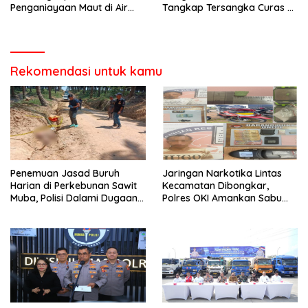
Penganiayaan Maut di Air
Tangkap Tersangka Curas di
Sugihan
Sungai Menang
Rekomendasi untuk kamu
Penemuan Jasad Buruh
Jaringan Narkotika Lintas
Harian di Perkebunan Sawit
Kecamatan Dibongkar,
Muba, Polisi Dalami Dugaan
Polres OKI Amankan Sabu
Penyebab Kematian
dan Ekstasi