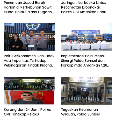
Penemuan Jasad Buruh
Jaringan Narkotika Lintas
Harian di Perkebunan Sawit
Kecamatan Dibongkar,
Muba, Polisi Dalami Dugaan
Polres OKI Amankan Sabu
Penyebab Kematian
dan Ekstasi
Polri Berkomitmen Dan Tidak
Implementasi Polri Presisi,
Ada Impunitas Terhadap
Sinergi Polda Sumsel dan
Pelanggaran Tindak Pidana
Forkopimda Amankan 1,28
Narkoba
Juta Liter BBM Ilegal
Kurang dari 24 Jam, Polres
Tegaskan Keamanan
OKI Tangkap Pelaku
Wilayah, Polda Sumsel