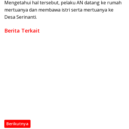
Mengetahui hal tersebut, pelaku AN datang ke rumah
mertuanya dan membawa istri serta mertuanya ke
Desa Serinanti.
Berita Terkait
Penemuan Jasad Buruh Harian di Perkebunan Sawit Muba,
Polisi Dalami Dugaan Penyebab Kematian
Jaringan Narkotika Lintas Kecamatan Dibongkar, Polres OKI
Amankan Sabu dan Ekstasi
Polri Berkomitmen Dan Tidak Ada Impunitas Terhadap
Pelanggaran Tindak Pidana Narkoba
Implementasi Polri Presisi, Sinergi Polda Sumsel dan
Forkopimda Amankan 1,28 Juta Liter BBM Ilegal
Kurang dari 24 Jam, Polres OKI Tangkap Pelaku
Penganiayaan Maut di Air Sugihan
Tegaskan Keamanan Wilayah, Polda Sumsel Tangkap
Tersangka Curas di Sungai Menang
Berikutnya